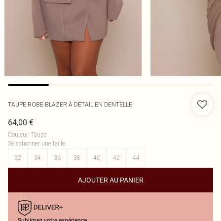
TAUPE ROBE BLAZER À DÉTAIL EN DENTELLE
64,00 €
Couleur
:
Taupe
Sélectionner une taille
:
32
34
36
38
40
42
44
AJOUTER AU PANIER
Sublimez votre expérience