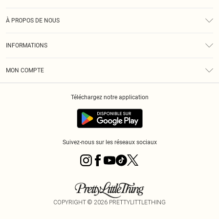
Assistance
À PROPOS DE NOUS
Retours
À Notre Sujet
Guide Des Tailles
INFORMATIONS
PLT Réduction pour les étudiants
Livraison
Conditions Générales
Diversité
Royalty
MON COMPTE
Politique De Confidentialité
Klarna
Cookies
Informations Sur L’App PLT
Réduction étudiant - Student Beans
Téléchargez notre application
Historique
Suivez-nous sur les réseaux sociaux
COPYRIGHT ©
2026
PRETTYLITTLETHING