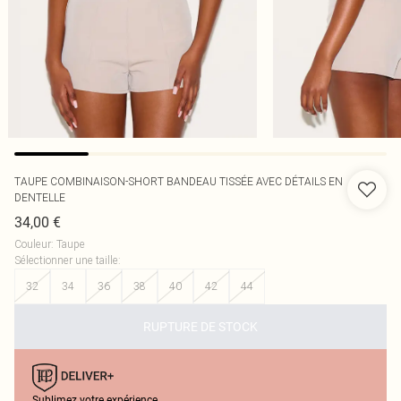
TAUPE COMBINAISON-SHORT BANDEAU TISSÉE AVEC DÉTAILS EN
DENTELLE
34,00 €
Couleur
:
Taupe
Sélectionner une taille
:
32
34
36
38
40
42
44
RUPTURE DE STOCK
Sublimez votre expérience