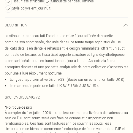
Tissu tissé structuré
Silhouette bandeau raffinée
Style polyvalent jour-nuit
DESCRIPTION
La silhouette bandeau fait l'objet d'une mise à jour raffinée dans cette
combinaison-short tissée, déclinée dans une teinte taupe sophistiquée. De
délicats détails en dentelle rehaussent le design minimaliste, offrant un subtil
contraste de texture. Le tissu tissé apporte structure et ligne ésynthétiquerée,
la rendant idéale pour les transitions du jour à la nuit. Associez-la à des
escarpins discrets et une pochette sculpturale de notre collection d'accessoires
pour une allure résolument nocturne.
Longueur approximative 58 cm/23" (Basée sur un échantillon taille UK 8)
Le mannequin porte une taille UK 8/ EU 36/ AUS 8/ US 4
SKU:
CNL9503/40/72
*
Politique de prix
À compter du 1er juillet 2026, toutes les commandes livrées à des adresses au
sein de l’UE sont soumises à des frais de douane et d’importation non
remboursables. Ces frais sont facturés afin de couvrir les coûts liés à
l’importation de biens de commerce électronique de faible valeur dans l’UE et