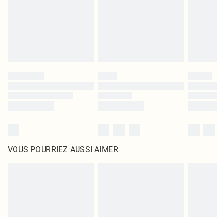
d'origine non ouvert. Ceci n'affecte pas vos droits statutaires.
Cliquez
ici
pour consulter l'intégralité de notre politique de retour.
VOUS POURRIEZ AUSSI AIMER