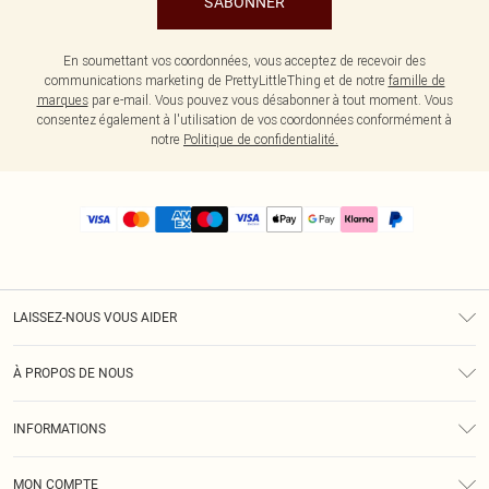
S'ABONNER
En soumettant vos coordonnées, vous acceptez de recevoir des
communications marketing de PrettyLittleThing et de notre
famille de
marques
par e-mail. Vous pouvez vous désabonner à tout moment. Vous
consentez également à l'utilisation de vos coordonnées conformément à
notre
Politique de confidentialité.
LAISSEZ-NOUS VOUS AIDER
Assistance
À PROPOS DE NOUS
Retours
À Notre Sujet
Guide Des Tailles
INFORMATIONS
PLT Réduction pour les étudiants
Livraison
Conditions Générales
Diversité
Royalty
MON COMPTE