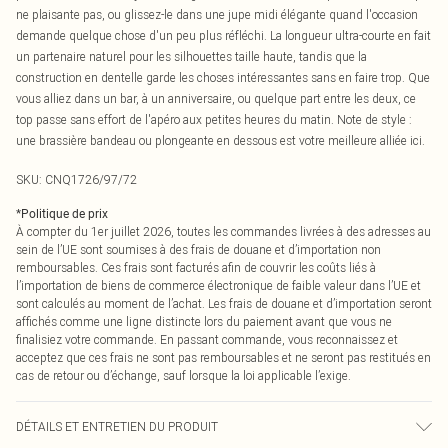
ne plaisante pas, ou glissez-le dans une jupe midi élégante quand l'occasion
demande quelque chose d'un peu plus réfléchi. La longueur ultra-courte en fait
un partenaire naturel pour les silhouettes taille haute, tandis que la
construction en dentelle garde les choses intéressantes sans en faire trop. Que
vous alliez dans un bar, à un anniversaire, ou quelque part entre les deux, ce
top passe sans effort de l'apéro aux petites heures du matin. Note de style :
une brassière bandeau ou plongeante en dessous est votre meilleure alliée ici.
SKU:
CNQ1726/97/72
*
Politique de prix
À compter du 1er juillet 2026, toutes les commandes livrées à des adresses au
sein de l’UE sont soumises à des frais de douane et d’importation non
remboursables. Ces frais sont facturés afin de couvrir les coûts liés à
l’importation de biens de commerce électronique de faible valeur dans l’UE et
sont calculés au moment de l’achat. Les frais de douane et d’importation seront
affichés comme une ligne distincte lors du paiement avant que vous ne
finalisiez votre commande. En passant commande, vous reconnaissez et
acceptez que ces frais ne sont pas remboursables et ne seront pas restitués en
cas de retour ou d’échange, sauf lorsque la loi applicable l’exige.
DÉTAILS ET ENTRETIEN DU PRODUIT