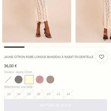
JAUNE CITRON ROBE LONGUE BANDEAU À RABAT EN DENTELLE
36,00 €
Couleur
:
Jaune Citron
Sélectionner une taille
:
32
34
36
38
40
42
44
RUPTURE DE STOCK