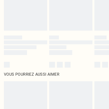
d'origine non ouvert. Ceci n'affecte pas vos droits statutaires.
Cliquez
ici
pour consulter l'intégralité de notre politique de retour.
VOUS POURRIEZ AUSSI AIMER