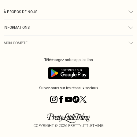
Assistance
À PROPOS DE NOUS
Retours
À Notre Sujet
Guide Des Tailles
INFORMATIONS
PLT Réduction pour les étudiants
Livraison
Conditions Générales
Diversité
Royalty
MON COMPTE
Politique De Confidentialité
Klarna
Cookies
Informations Sur L’App PLT
Réduction étudiant - Student Beans
Téléchargez notre application
Historique
Suivez-nous sur les réseaux sociaux
COPYRIGHT ©
2026
PRETTYLITTLETHING