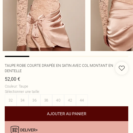
TAUPE ROBE COURTE DRAPÉE EN SATIN AVEC COL MONTANT EN
DENTELLE
52,00 €
Couleur
:
Taupe
Sélectionner une taille
:
32
34
36
38
40
42
44
AJOUTER AU PANIER