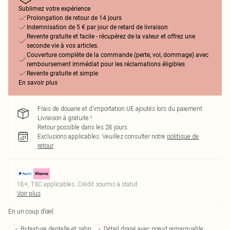
Sublimez votre expérience
Prolongation de retour de 14 jours
Indemnisation de 5 € par jour de retard de livraison
Revente gratuite et facile - récupérez de la valeur et offrez une
seconde vie à vos articles.
Couverture complète de la commande (perte, vol, dommage) avec
remboursement immédiat pour les réclamations éligibles
Revente gratuite et simple
En savoir plus
Frais de douane et d’importation UE ajoutés lors du paiement.
Livraison à gratuite !
Retour possible dans les 28 jours
Exclusions applicables.
Veuillez consulter notre
politique de
retour
18+, T&C applicables. Crédit soumis à statut
Voir plus
En un coup d’œil
Bi-texture dentelle et satin
Détail drapé avec nœud remarquable