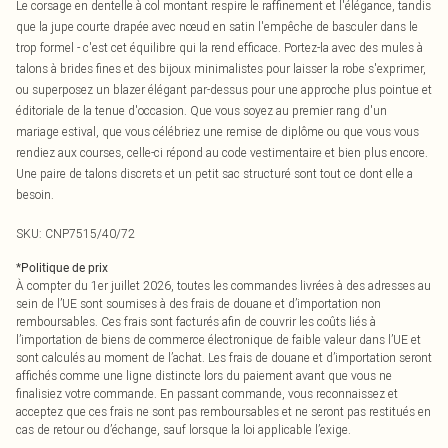
Le corsage en dentelle à col montant respire le raffinement et l'élégance, tandis
que la jupe courte drapée avec nœud en satin l'empêche de basculer dans le
trop formel - c'est cet équilibre qui la rend efficace. Portez-la avec des mules à
talons à brides fines et des bijoux minimalistes pour laisser la robe s'exprimer,
ou superposez un blazer élégant par-dessus pour une approche plus pointue et
éditoriale de la tenue d'occasion. Que vous soyez au premier rang d'un
mariage estival, que vous célébriez une remise de diplôme ou que vous vous
rendiez aux courses, celle-ci répond au code vestimentaire et bien plus encore.
Une paire de talons discrets et un petit sac structuré sont tout ce dont elle a
besoin.
SKU:
CNP7515/40/72
*
Politique de prix
À compter du 1er juillet 2026, toutes les commandes livrées à des adresses au
sein de l’UE sont soumises à des frais de douane et d’importation non
remboursables. Ces frais sont facturés afin de couvrir les coûts liés à
l’importation de biens de commerce électronique de faible valeur dans l’UE et
sont calculés au moment de l’achat. Les frais de douane et d’importation seront
affichés comme une ligne distincte lors du paiement avant que vous ne
finalisiez votre commande. En passant commande, vous reconnaissez et
acceptez que ces frais ne sont pas remboursables et ne seront pas restitués en
cas de retour ou d’échange, sauf lorsque la loi applicable l’exige.