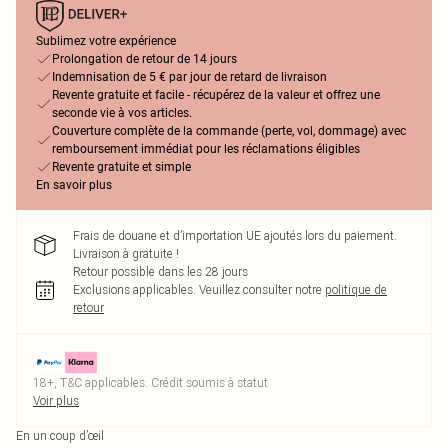
Sublimez votre expérience
Prolongation de retour de 14 jours
Indemnisation de 5 € par jour de retard de livraison
Revente gratuite et facile - récupérez de la valeur et offrez une
seconde vie à vos articles.
Couverture complète de la commande (perte, vol, dommage) avec
remboursement immédiat pour les réclamations éligibles
Revente gratuite et simple
En savoir plus
Frais de douane et d’importation UE ajoutés lors du paiement.
Livraison à gratuite !
Retour possible dans les 28 jours
Exclusions applicables.
Veuillez consulter notre
politique de
retour
18+, T&C applicables. Crédit soumis à statut
Voir plus
En un coup d’œil