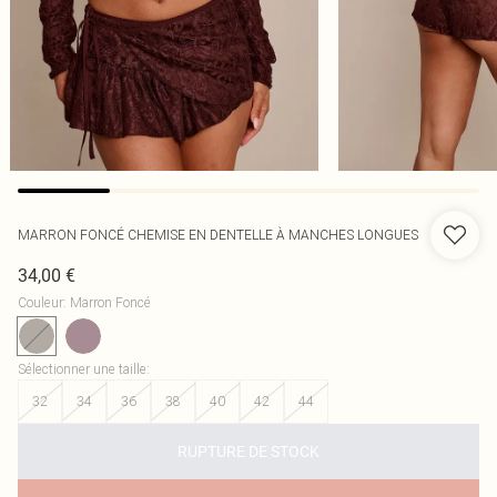
MARRON FONCÉ CHEMISE EN DENTELLE À MANCHES LONGUES
34,00 €
Couleur
:
Marron Foncé
Sélectionner une taille
:
32
34
36
38
40
42
44
RUPTURE DE STOCK