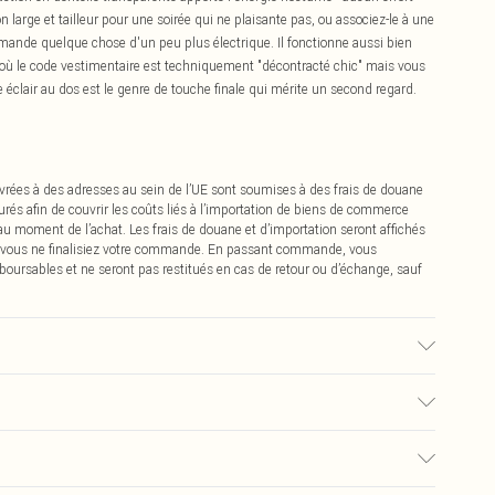
 large et tailleur pour une soirée qui ne plaisante pas, ou associez-le à une
emande quelque chose d'un peu plus électrique. Il fonctionne aussi bien
 où le code vestimentaire est techniquement "décontracté chic" mais vous
 éclair au dos est le genre de touche finale qui mérite un second regard.
vrées à des adresses au sein de l’UE sont soumises à des frais de douane
urés afin de couvrir les coûts liés à l’importation de biens de commerce
 au moment de l’achat. Les frais de douane et d’importation seront affichés
 vous ne finalisiez votre commande. En passant commande, vous
boursables et ne seront pas restitués en cas de retour ou d’échange, sauf
é, la couleur peut déteindre.
0