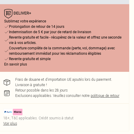
Sublimez votre expérience
Prolongation de retour de 14 jours
Indemnisation de 5 € par jour de retard de livraison
Revente gratuite et facile - récupérez de la valeur et offrez une seconde
vie à vos articles.
Couverture complète de la commande (perte, vol, dommage) avec
remboursement immédiat pour les réclamations éligibles
Revente gratuite et simple
En savoir plus
Frais de douane et d’importation UE ajoutés lors du paiement.
Livraison à gratuite !
Retour possible dans les 28 jours
Exclusions applicables.
Veuillez consulter notre
politique de retour
18+, T&C applicables. Crédit soumis à statut
Voir plus