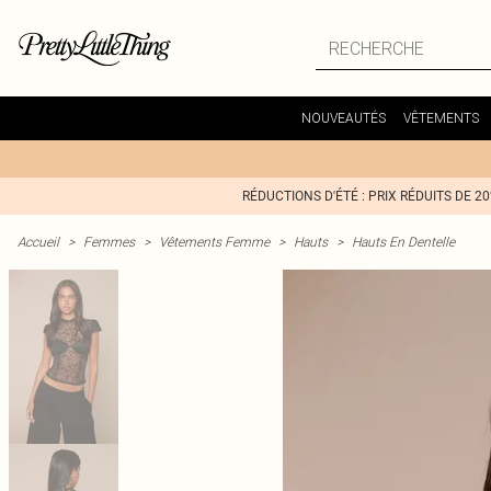
NOUVEAUTÉS
VÊTEMENTS
RÉDUCTIONS D'ÉTÉ : PRIX RÉDUITS DE 2
Accueil
>
Femmes
>
Vêtements Femme
>
Hauts
>
Hauts En Dentelle