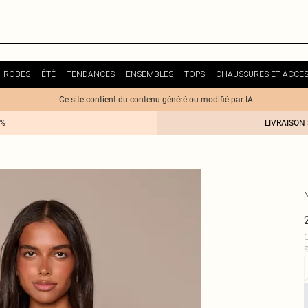
ROBES
ÉTÉ
TENDANCES
ENSEMBLES
TOPS
CHAUSSURES ET ACCES
Ce site contient du contenu généré ou modifié par IA.
0%
LIVRAISON
C
S