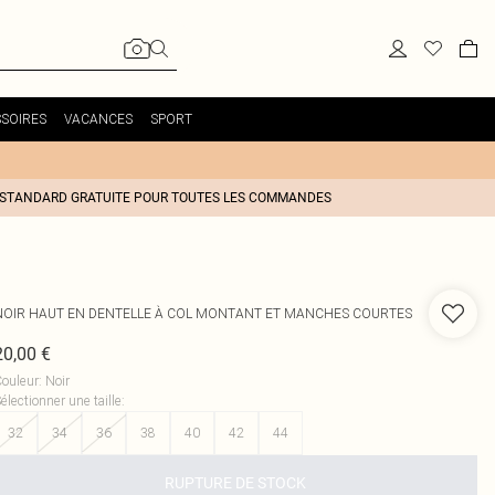
SOIRES
VACANCES
SPORT
 STANDARD GRATUITE POUR TOUTES LES COMMANDES
NOIR HAUT EN DENTELLE À COL MONTANT ET MANCHES COURTES
20,00 €
ouleur
:
Noir
électionner une taille
:
32
34
36
38
40
42
44
RUPTURE DE STOCK