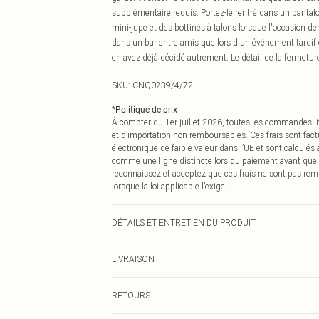
supplémentaire requis. Portez-le rentré dans un pantalon
mini-jupe et des bottines à talons lorsque l'occasion d
dans un bar entre amis que lors d'un événement tardif
en avez déjà décidé autrement. Le détail de la fermeture
SKU:
CNQ0239/4/72
*
Politique de prix
À compter du 1er juillet 2026, toutes les commandes li
et d’importation non remboursables. Ces frais sont fact
électronique de faible valeur dans l’UE et sont calculés
comme une ligne distincte lors du paiement avant que
reconnaissez et acceptez que ces frais ne sont pas rem
lorsque la loi applicable l’exige.
DÉTAILS ET ENTRETIEN DU PRODUIT
100% Polyester Veuillez noter : en raison du tissu utilis
LIVRAISON
Livraison standard France
RETOURS
Jusqu'à 7 jours ouvrables