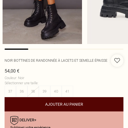
NOIR BOTTINES DE RANDONNÉE À LACETS ET SEMELLE ÉPAISSE
54,00 €
Couleur
:
Noir
Sélectionner une taille
:
37
36
38
39
40
41
AJOUTER AU PANIER
Sublimez votre expérience