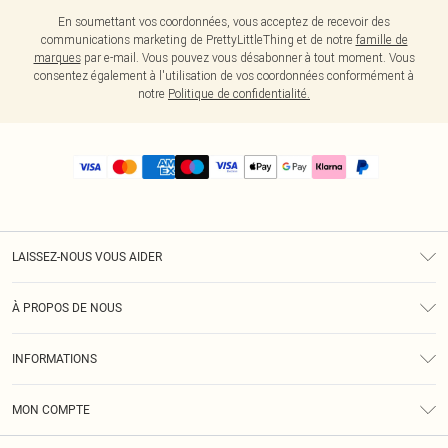
En soumettant vos coordonnées, vous acceptez de recevoir des
communications marketing de PrettyLittleThing et de notre
famille de
marques
par e-mail. Vous pouvez vous désabonner à tout moment. Vous
consentez également à l'utilisation de vos coordonnées conformément à
notre
Politique de confidentialité.
LAISSEZ-NOUS VOUS AIDER
Assistance
À PROPOS DE NOUS
Retours
À Notre Sujet
Guide Des Tailles
INFORMATIONS
PLT Réduction pour les étudiants
Livraison
Conditions Générales
Diversité
Royalty
MON COMPTE
Politique De Confidentialité
Klarna
Cookies