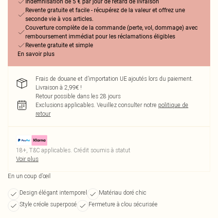
Indemnisation de 5 € par jour de retard de livraison
Revente gratuite et facile - récupérez de la valeur et offrez une
seconde vie à vos articles.
Couverture complète de la commande (perte, vol, dommage) avec
remboursement immédiat pour les réclamations éligibles
Revente gratuite et simple
En savoir plus
Frais de douane et d’importation UE ajoutés lors du paiement.
Livraison à 2,99€ !
Retour possible dans les 28 jours
Exclusions applicables.
Veuillez consulter notre
politique de
retour
18+, T&C applicables. Crédit soumis à statut
Voir plus
En un coup d’œil
Design élégant intemporel
Matériau doré chic
Style créole superposé
Fermeture à clou sécurisée