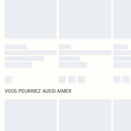
d'origine non ouvert. Ceci n'affecte pas vos droits statutaires.
Cliquez
ici
pour consulter l'intégralité de notre politique de retour.
VOUS POURRIEZ AUSSI AIMER