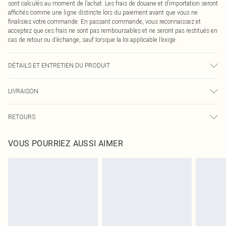
sont calculés au moment de l’achat. Les frais de douane et d’importation seront
affichés comme une ligne distincte lors du paiement avant que vous ne
finalisiez votre commande. En passant commande, vous reconnaissez et
acceptez que ces frais ne sont pas remboursables et ne seront pas restitués en
cas de retour ou d’échange, sauf lorsque la loi applicable l’exige.
DÉTAILS ET ENTRETIEN DU PRODUIT
83,0 % polyamide, 17,0 % élasthanne. Veuillez noter : en raison du tissu utilisé,
LIVRAISON
la couleur peut déteindre.
Livraison standard France
€2.99
RETOURS
Jusqu'à 7 jours ouvrables
Un problème survient ? Vous disposez de 21 jours à compter de la réception
Livraison express France
€9.99
VOUS POURRIEZ AUSSI AIMER
pour nous retourner un article.
Jusqu'à 2-3 jours ouvrables
Veuillez noter que nous ne pouvons pas rembourser les masques tendance, les
Livraison en Point Relais
€2.99
cosmétiques, les bijoux pour piercings, les jouets pour adultes, les maillots de
Jusqu'à 7 jours ouvrables
bain ou la lingerie si l'opercule d'hygiène est endommagé ou endommagé.
Les chaussures et/ou vêtements doivent être non portés, non lavés et porter
leurs étiquettes d'origine. Les chaussures doivent également être essayées en
intérieur. Les articles pour la maison, y compris le linge de lit, les matelas, les
surmatelas et les oreillers, doivent être inutilisés et dans leur emballage