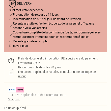
Sublimez votre expérience
Prolongation de retour de 14 jours
Indemnisation de 5 € par jour de retard de livraison
Revente gratuite et facile - récupérez de la valeur et offrez une
seconde vie à vos articles.
Couverture complète de la commande (perte, vol, dommage) avec
remboursement immédiat pour les réclamations éligibles
Revente gratuite et simple
En savoir plus
Frais de douane et d’importation UE ajoutés lors du paiement.
Livraison à 2,99€ !
Retour possible dans les 28 jours
Exclusions applicables.
Veuillez consulter notre
politique de
retour
18+, T&C applicables. Crédit soumis à statut
Voir plus
En un coup d’œil