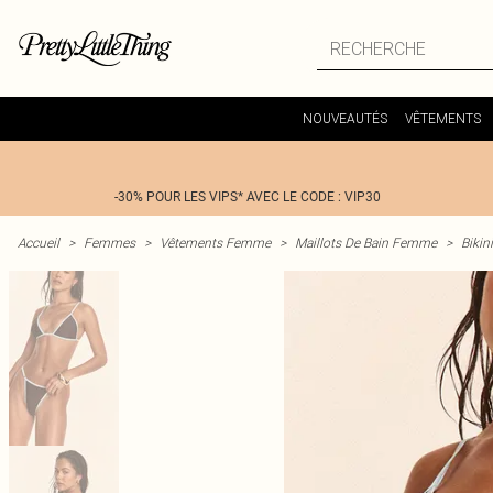
NOUVEAUTÉS
VÊTEMENTS
-30% POUR LES VIPS* AVEC LE CODE : VIP30
Accueil
>
Femmes
>
Vêtements Femme
>
Maillots De Bain Femme
>
Bikin