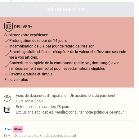
RUPTURE DE STOCK
Sublimez votre expérience
Prolongation de retour de 14 jours
Indemnisation de 5 € par jour de retard de livraison
Revente gratuite et facile - récupérez de la valeur et offrez une seconde
vie à vos articles.
Couverture complète de la commande (perte, vol, dommage) avec
remboursement immédiat pour les réclamations éligibles
Revente gratuite et simple
En savoir plus
Frais de douane et d’importation UE ajoutés lors du paiement.
Livraison à 2,99€ !
Retour possible dans les 28 jours
Exclusions applicables.
Veuillez consulter notre
politique de retour
18+, T&C applicables. Crédit soumis à statut