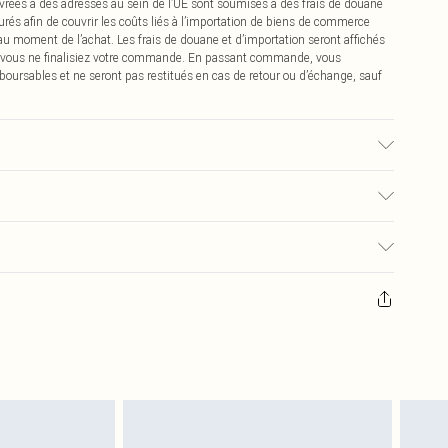
vrées à des adresses au sein de l’UE sont soumises à des frais de douane
urés afin de couvrir les coûts liés à l’importation de biens de commerce
 au moment de l’achat. Les frais de douane et d’importation seront affichés
 vous ne finalisiez votre commande. En passant commande, vous
boursables et ne seront pas restitués en cas de retour ou d’échange, sauf
 raison du tissu utilisé, la couleur peut déteindre.
€2.99
pter de la réception pour nous retourner un article.
€9.99
masques tendance, les cosmétiques, les bijoux pour piercings, les jouets
'opercule d'hygiène est endommagé ou endommagé.
€2.99
 non lavés et porter leurs étiquettes d'origine. Les chaussures doivent
a maison, y compris le linge de lit, les matelas, les surmatelas et les
d'origine non ouvert. Ceci n'affecte pas vos droits statutaires.
 de retour.