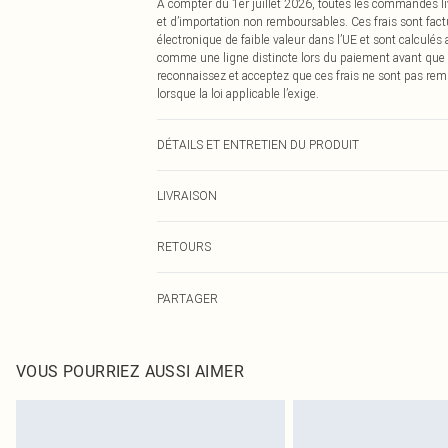
À compter du 1er juillet 2026, toutes les commandes li
et d’importation non remboursables. Ces frais sont fact
électronique de faible valeur dans l’UE et sont calculés
comme une ligne distincte lors du paiement avant que
reconnaissez et acceptez que ces frais ne sont pas rem
lorsque la loi applicable l’exige.
DÉTAILS ET ENTRETIEN DU PRODUIT
83,0 % polyamide, 17,0 % élasthanne. Veuillez noter : en
LIVRAISON
Livraison standard France
RETOURS
Jusqu'à 7 jours ouvrables
Un problème survient ? Vous disposez de 21 jours à com
Livraison express France
PARTAGER
Veuillez noter que nous ne pouvons pas rembourser les 
Jusqu'à 2-3 jours ouvrables
pour adultes, les maillots de bain ou la lingerie si l
Livraison en Point Relais
Les chaussures et/ou vêtements doivent être non portés,
Jusqu'à 7 jours ouvrables
également être essayées en intérieur. Les articles pour l
VOUS POURRIEZ AUSSI AIMER
oreillers, doivent être inutilisés et dans leur emballage 
Cliquez
ici
pour consulter l'intégralité de notre politique