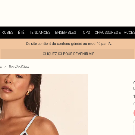
ROBES
ÉTÉ
TENDANCES
ENSEMBLES
TOPS
CHAUSSURES ET ACCES
Ce site contient du contenu généré ou modifié par IA.
CLIQUEZ ICI POUR DEVENIR VIP
is
>
Bas De Bikini
C
S