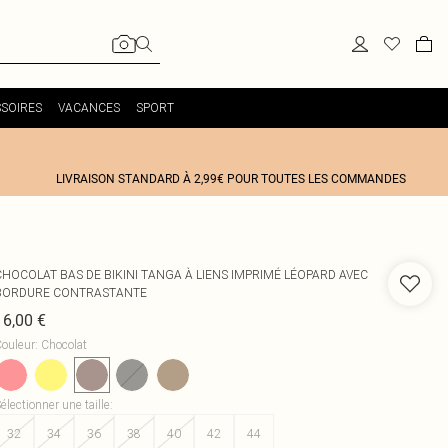
SOIRES
VACANCES
SPORT
LIVRAISON STANDARD À 2,99€ POUR TOUTES LES COMMANDES
CHOCOLAT BAS DE BIKINI TANGA À LIENS IMPRIMÉ LÉOPARD AVEC
BORDURE CONTRASTANTE
16,00 €
ouleur
:
Chocolat
électionner une taille
:
32
34
36
38
40
42
44