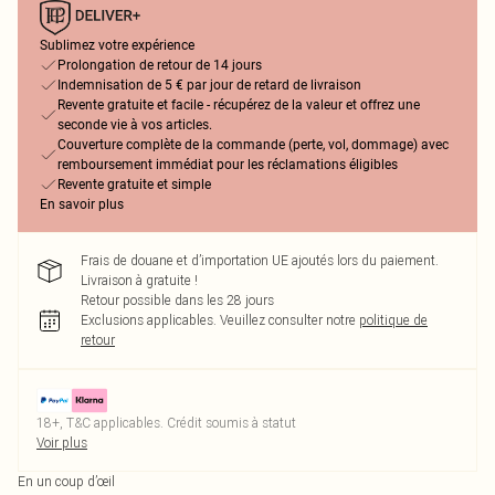
Sublimez votre expérience
Prolongation de retour de 14 jours
Indemnisation de 5 € par jour de retard de livraison
Revente gratuite et facile - récupérez de la valeur et offrez une
seconde vie à vos articles.
Couverture complète de la commande (perte, vol, dommage) avec
remboursement immédiat pour les réclamations éligibles
Revente gratuite et simple
En savoir plus
Frais de douane et d’importation UE ajoutés lors du paiement.
Livraison à gratuite !
Retour possible dans les 28 jours
Exclusions applicables.
Veuillez consulter notre
politique de
retour
18+, T&C applicables. Crédit soumis à statut
Voir plus
En un coup d’œil