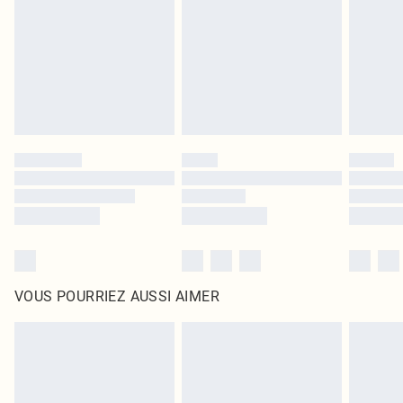
surmatelas et les oreillers, doivent être inutilisés et dans leur emballage
d'origine non ouvert. Ceci n'affecte pas vos droits statutaires.
Cliquez
ici
pour consulter l'intégralité de notre politique de retour.
VOUS POURRIEZ AUSSI AIMER