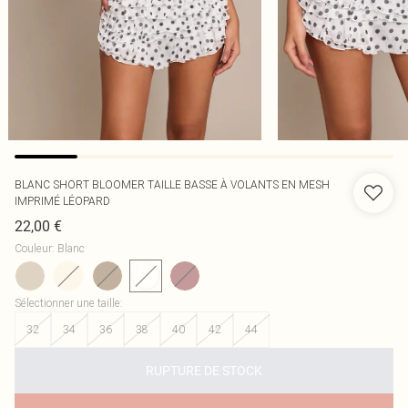
BLANC SHORT BLOOMER TAILLE BASSE À VOLANTS EN MESH
IMPRIMÉ LÉOPARD
22,00 €
Couleur
:
Blanc
Sélectionner une taille
:
32
34
36
38
40
42
44
RUPTURE DE STOCK