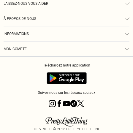
LAISSEZ-NOUS VOUS AIDER
Assistance
À PROPOS DE NOUS
Retours
À Notre Sujet
Guide Des Tailles
INFORMATIONS
PLT Réduction pour les étudiants
Livraison
Conditions Générales
Diversité
Royalty
MON COMPTE
Politique De Confidentialité
Klarna
Cookies
Informations Sur L’App PLT
Réduction étudiant - Student Beans
Téléchargez notre application
Historique
Suivez-nous sur les réseaux sociaux
COPYRIGHT ©
2026
PRETTYLITTLETHING