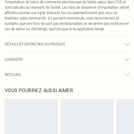
l’importation de biens de commerce électronique de faible valeur dans l’UE et
sont calculés au moment de l’achat. Les frais de douane et d’importation seront
affichés comme une ligne distincte lors du paiement avant que vous ne
finalisiez votre commande. En passant commande, vous reconnaissez et
acceptez que ces frais ne sont pas remboursables et ne seront pas restitués en
cas de retour ou d’échange, sauf lorsque la loi applicable l’exige.
DÉTAILS ET ENTRETIEN DU PRODUIT
5,0 % élasthanne, 95,0 % polyester. Veuillez noter : en raison du tissu utilisé,
LIVRAISON
des transferts de couleur peuvent se produire.
Livraison standard France
0
RETOURS
Jusqu'à 7 jours ouvrables
Un problème survient ? Vous disposez de 21 jours à compter de la réception
Livraison express France
€7.99
VOUS POURRIEZ AUSSI AIMER
pour nous retourner un article.
Jusqu'à 2-3 jours ouvrables
Veuillez noter que nous ne pouvons pas rembourser les masques tendance, les
Livraison en Point Relais
€2.99
cosmétiques, les bijoux pour piercings, les jouets pour adultes, les maillots de
Jusqu'à 7 jours ouvrables
bain ou la lingerie si l'opercule d'hygiène est endommagé ou endommagé.
Les chaussures et/ou vêtements doivent être non portés, non lavés et porter
leurs étiquettes d'origine. Les chaussures doivent également être essayées en
intérieur. Les articles pour la maison, y compris le linge de lit, les matelas, les