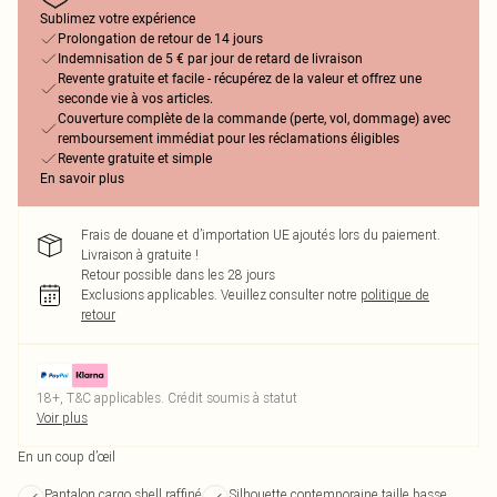
Sublimez votre expérience
Prolongation de retour de 14 jours
Indemnisation de 5 € par jour de retard de livraison
Revente gratuite et facile - récupérez de la valeur et offrez une
seconde vie à vos articles.
Couverture complète de la commande (perte, vol, dommage) avec
remboursement immédiat pour les réclamations éligibles
Revente gratuite et simple
En savoir plus
Frais de douane et d’importation UE ajoutés lors du paiement.
Livraison à gratuite !
Retour possible dans les 28 jours
Exclusions applicables.
Veuillez consulter notre
politique de
retour
18+, T&C applicables. Crédit soumis à statut
Voir plus
En un coup d’œil
Pantalon cargo shell raffiné
Silhouette contemporaine taille basse