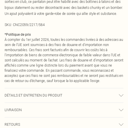
sorties en club, ce pantalon peut être habillé avec des bottines à talons et des
bijoux statement ou rester décontracté avec des baskets chunky et un bomber.
Un ajout polyvalent à votre garde-robe de soirée qui allie style et substance.
SKU:
CNC2059/2217/584
*
Politique de prix
À compter du 1er juillet 2026, toutes les commandes livrées à des adresses au
sein de l’UE sont soumises à des frais de douane et d’importation non
remboursables. Ces frais sont facturés afin de couvrir les coûts liés à
l’importation de biens de commerce électronique de faible valeur dans l’UE et
sont calculés au moment de l’achat. Les frais de douane et d’importation seront
affichés comme une ligne distincte lors du paiement avant que vous ne
finalisiez votre commande. En passant commande, vous reconnaissez et
acceptez que ces frais ne sont pas remboursables et ne seront pas restitués en
cas de retour ou d’échange, sauf lorsque la loi applicable l’exige.
DÉTAILS ET ENTRETIEN DU PRODUIT
100,0% Polyester Veuillez noter : en raison du tissu utilisé, la couleur peut
LIVRAISON
déteindre.
Livraison standard France
0
RETOURS
Jusqu'à 7 jours ouvrables