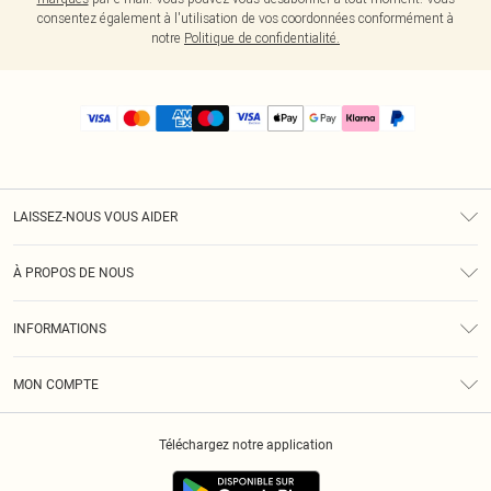
consentez également à l'utilisation de vos coordonnées conformément à
notre
Politique de confidentialité.
LAISSEZ-NOUS VOUS AIDER
Assistance
À PROPOS DE NOUS
Retours
À Notre Sujet
Guide Des Tailles
INFORMATIONS
PLT Réduction pour les étudiants
Livraison
Conditions Générales
Diversité
Royalty
MON COMPTE
Politique De Confidentialité
Klarna
Cookies
Informations Sur L’App PLT
Réduction étudiant - Student Beans
Téléchargez notre application
Historique