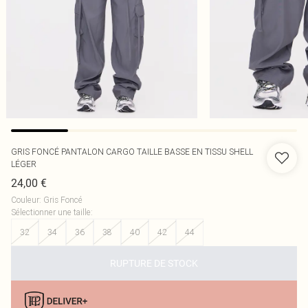
GRIS FONCÉ PANTALON CARGO TAILLE BASSE EN TISSU SHELL
LÉGER
24,00 €
Couleur
:
Gris Foncé
Sélectionner une taille
:
32
34
36
38
40
42
44
RUPTURE DE STOCK