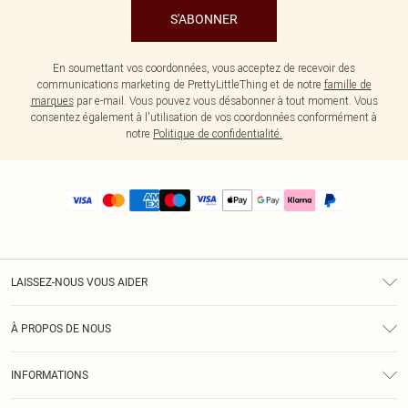
S'ABONNER
En soumettant vos coordonnées, vous acceptez de recevoir des
communications marketing de PrettyLittleThing et de notre
famille de
marques
par e-mail. Vous pouvez vous désabonner à tout moment. Vous
consentez également à l'utilisation de vos coordonnées conformément à
notre
Politique de confidentialité.
LAISSEZ-NOUS VOUS AIDER
Assistance
À PROPOS DE NOUS
Retours
À Notre Sujet
Guide Des Tailles
INFORMATIONS
PLT Réduction pour les étudiants
Livraison