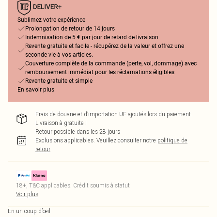
Sublimez votre expérience
Prolongation de retour de 14 jours
Indemnisation de 5 € par jour de retard de livraison
Revente gratuite et facile - récupérez de la valeur et offrez une
seconde vie à vos articles.
Couverture complète de la commande (perte, vol, dommage) avec
remboursement immédiat pour les réclamations éligibles
Revente gratuite et simple
En savoir plus
Frais de douane et d’importation UE ajoutés lors du paiement.
Livraison à gratuite !
Retour possible dans les 28 jours
Exclusions applicables.
Veuillez consulter notre
politique de
retour
18+, T&C applicables. Crédit soumis à statut
Voir plus
En un coup d’œil