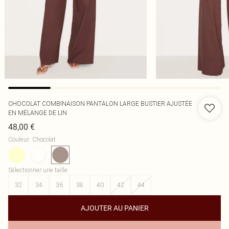
CHOCOLAT COMBINAISON PANTALON LARGE BUSTIER AJUSTÉE
EN MÉLANGE DE LIN
48,00 €
Couleur
:
Chocolat
Sélectionner une taille
:
32
34
36
38
40
42
44
AJOUTER AU PANIER