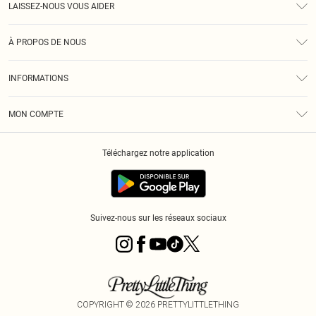
LAISSEZ-NOUS VOUS AIDER
Assistance
À PROPOS DE NOUS
Retours
À Notre Sujet
Guide Des Tailles
INFORMATIONS
PLT Réduction pour les étudiants
Livraison
Conditions Générales
Diversité
Royalty
MON COMPTE
Politique De Confidentialité
Klarna
Cookies
Informations Sur L’App PLT
Réduction étudiant - Student Beans
Téléchargez notre application
Historique
Suivez-nous sur les réseaux sociaux
COPYRIGHT ©
2026
PRETTYLITTLETHING