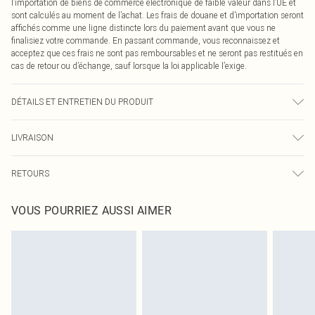
l’importation de biens de commerce électronique de faible valeur dans l’UE et
sont calculés au moment de l’achat. Les frais de douane et d’importation seront
affichés comme une ligne distincte lors du paiement avant que vous ne
finalisiez votre commande. En passant commande, vous reconnaissez et
acceptez que ces frais ne sont pas remboursables et ne seront pas restitués en
cas de retour ou d’échange, sauf lorsque la loi applicable l’exige.
DÉTAILS ET ENTRETIEN DU PRODUIT
100% Polyester Veuillez noter : en raison du tissu utilisé, la couleur peut
LIVRAISON
déteindre.
Livraison standard France
€2.99
RETOURS
Jusqu'à 7 jours ouvrables
Un problème survient ? Vous disposez de 21 jours à compter de la réception
Livraison express France
€9.99
VOUS POURRIEZ AUSSI AIMER
pour nous retourner un article.
Jusqu'à 2-3 jours ouvrables
Veuillez noter que nous ne pouvons pas rembourser les masques tendance, les
Livraison en Point Relais
€2.99
cosmétiques, les bijoux pour piercings, les jouets pour adultes, les maillots de
Jusqu'à 7 jours ouvrables
bain ou la lingerie si l'opercule d'hygiène est endommagé ou endommagé.
Les chaussures et/ou vêtements doivent être non portés, non lavés et porter
leurs étiquettes d'origine. Les chaussures doivent également être essayées en
intérieur. Les articles pour la maison, y compris le linge de lit, les matelas, les