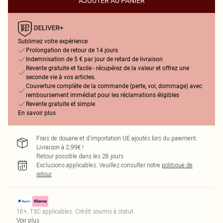
AJOUTER AU PANIER
Sublimez votre expérience
Prolongation de retour de 14 jours
Indemnisation de 5 € par jour de retard de livraison
Revente gratuite et facile - récupérez de la valeur et offrez une
seconde vie à vos articles.
Couverture complète de la commande (perte, vol, dommage) avec
remboursement immédiat pour les réclamations éligibles
Revente gratuite et simple
En savoir plus
Frais de douane et d’importation UE ajoutés lors du paiement.
Livraison à 2,99€ !
Retour possible dans les 28 jours
Exclusions applicables.
Veuillez consulter notre
politique de
retour
18+, T&C applicables. Crédit soumis à statut
Voir plus