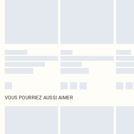
surmatelas et les oreillers, doivent être inutilisés et dans leur emballage
d'origine non ouvert. Ceci n'affecte pas vos droits statutaires.
Cliquez
ici
pour consulter l'intégralité de notre politique de retour.
VOUS POURRIEZ AUSSI AIMER