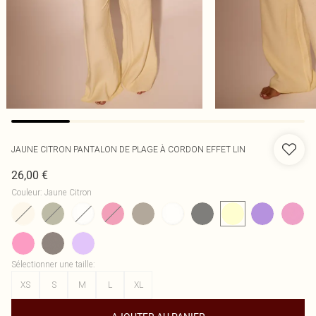
JAUNE CITRON PANTALON DE PLAGE À CORDON EFFET LIN
26,00 €
Couleur
:
Jaune Citron
Sélectionner une taille
:
XS
S
M
L
XL