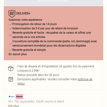
RUPTURE DE STOCK
Sublimez votre expérience
Prolongation de retour de 14 jours
Indemnisation de 5 € par jour de retard de livraison
Revente gratuite et facile - récupérez de la valeur et offrez une
seconde vie à vos articles.
Couverture complète de la commande (perte, vol, dommage) avec
remboursement immédiat pour les réclamations éligibles
Revente gratuite et simple
En savoir plus
Frais de douane et d’importation UE ajoutés lors du paiement.
Livraison à 2,99€ !
Retour possible dans les 28 jours
Exclusions applicables.
Veuillez consulter notre
politique de
retour
18+, T&C applicables. Crédit soumis à statut
Voir plus