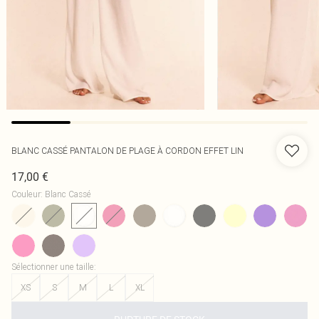
BLANC CASSÉ PANTALON DE PLAGE À CORDON EFFET LIN
17,00 €
Couleur
:
Blanc Cassé
Sélectionner une taille
:
XS
S
M
L
XL