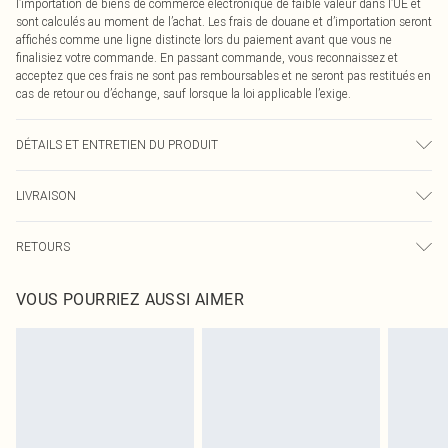
l’importation de biens de commerce électronique de faible valeur dans l’UE et
sont calculés au moment de l’achat. Les frais de douane et d’importation seront
affichés comme une ligne distincte lors du paiement avant que vous ne
finalisiez votre commande. En passant commande, vous reconnaissez et
acceptez que ces frais ne sont pas remboursables et ne seront pas restitués en
cas de retour ou d’échange, sauf lorsque la loi applicable l’exige.
DÉTAILS ET ENTRETIEN DU PRODUIT
100% Polyester Veuillez noter : en raison du tissu utilisé, la couleur peut
LIVRAISON
déteindre.
Livraison standard France
€2.99
RETOURS
Jusqu'à 7 jours ouvrables
Un problème survient ? Vous disposez de 21 jours à compter de la réception
Livraison express France
€9.99
VOUS POURRIEZ AUSSI AIMER
pour nous retourner un article.
Jusqu'à 2-3 jours ouvrables
Veuillez noter que nous ne pouvons pas rembourser les masques tendance, les
Livraison en Point Relais
€2.99
cosmétiques, les bijoux pour piercings, les jouets pour adultes, les maillots de
Jusqu'à 7 jours ouvrables
bain ou la lingerie si l'opercule d'hygiène est endommagé ou endommagé.
Les chaussures et/ou vêtements doivent être non portés, non lavés et porter
leurs étiquettes d'origine. Les chaussures doivent également être essayées en
intérieur. Les articles pour la maison, y compris le linge de lit, les matelas, les