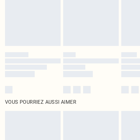
surmatelas et les oreillers, doivent être inutilisés et dans leur emballage
d'origine non ouvert. Ceci n'affecte pas vos droits statutaires.
Cliquez
ici
pour consulter l'intégralité de notre politique de retour.
VOUS POURRIEZ AUSSI AIMER