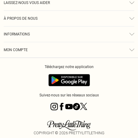
LAISSEZ-NOUS VOUS AIDER
Assistance
À PROPOS DE NOUS
Retours
À Notre Sujet
Guide Des Tailles
INFORMATIONS
PLT Réduction pour les étudiants
Livraison
Conditions Générales
Diversité
Royalty
MON COMPTE
Politique De Confidentialité
Klarna
Cookies
Informations Sur L’App PLT
Réduction étudiant - Student Beans
Téléchargez notre application
Historique
Suivez-nous sur les réseaux sociaux
COPYRIGHT ©
2026
PRETTYLITTLETHING