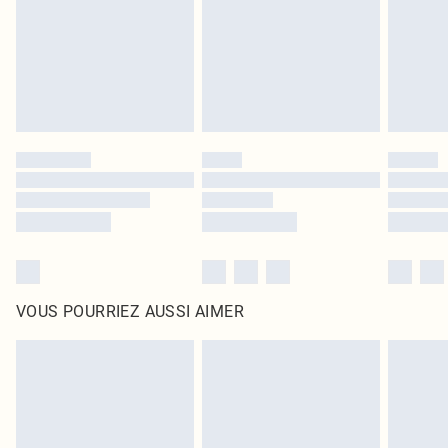
d'origine non ouvert. Ceci n'affecte pas vos droits statutaires.
Cliquez
ici
pour consulter l'intégralité de notre politique de retour.
VOUS POURRIEZ AUSSI AIMER