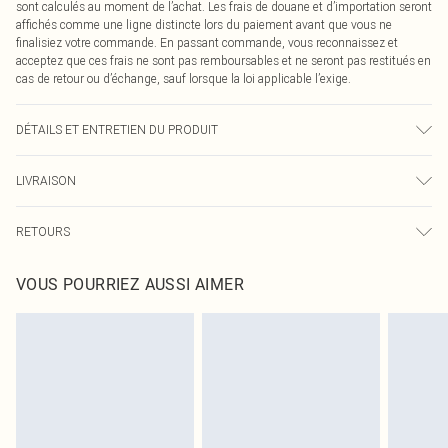
sont calculés au moment de l’achat. Les frais de douane et d’importation seront
affichés comme une ligne distincte lors du paiement avant que vous ne
finalisiez votre commande. En passant commande, vous reconnaissez et
acceptez que ces frais ne sont pas remboursables et ne seront pas restitués en
cas de retour ou d’échange, sauf lorsque la loi applicable l’exige.
DÉTAILS ET ENTRETIEN DU PRODUIT
100,0 % Polyester Veuillez noter : en raison du tissu utilisé, des transferts de
LIVRAISON
couleur peuvent se produire.
Livraison standard France
0
RETOURS
Jusqu'à 7 jours ouvrables
Un problème survient ? Vous disposez de 21 jours à compter de la réception
Livraison express France
€7.99
VOUS POURRIEZ AUSSI AIMER
pour nous retourner un article.
Jusqu'à 2-3 jours ouvrables
Veuillez noter que nous ne pouvons pas rembourser les masques tendance, les
Livraison en Point Relais
€2.99
cosmétiques, les bijoux pour piercings, les jouets pour adultes, les maillots de
Jusqu'à 7 jours ouvrables
bain ou la lingerie si l'opercule d'hygiène est endommagé ou endommagé.
Les chaussures et/ou vêtements doivent être non portés, non lavés et porter
leurs étiquettes d'origine. Les chaussures doivent également être essayées en
intérieur. Les articles pour la maison, y compris le linge de lit, les matelas, les
surmatelas et les oreillers, doivent être inutilisés et dans leur emballage