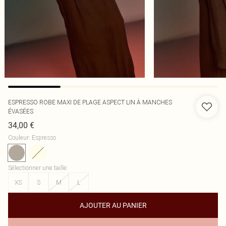
ESPRESSO ROBE MAXI DE PLAGE ASPECT LIN À MANCHES
ÉVASÉES
34,00 €
Couleur
:
Espresso
Sélectionner une taille
:
XS
S
M
L
AJOUTER AU PANIER