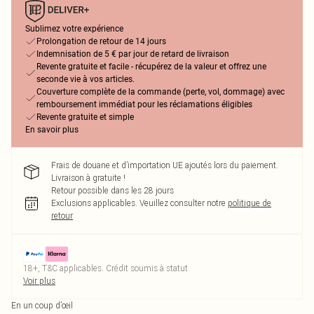
Sublimez votre expérience
Prolongation de retour de 14 jours
Indemnisation de 5 € par jour de retard de livraison
Revente gratuite et facile - récupérez de la valeur et offrez une
seconde vie à vos articles.
Couverture complète de la commande (perte, vol, dommage) avec
remboursement immédiat pour les réclamations éligibles
Revente gratuite et simple
En savoir plus
Frais de douane et d’importation UE ajoutés lors du paiement.
Livraison à gratuite !
Retour possible dans les 28 jours
Exclusions applicables.
Veuillez consulter notre
politique de
retour
18+, T&C applicables. Crédit soumis à statut
Voir plus
En un coup d’œil