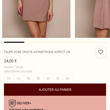
TAUPE ROBE DROITE ASYMÉTRIQUE ASPECT LIN
24,00 €
Couleur
:
Taupe
Sélectionner une taille
:
32
34
36
38
40
42
44
AJOUTER AU PANIER
Sublimez votre expérience