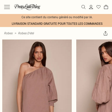
Ce site contient du contenu généré ou modifié par IA.
LIVRAISON STANDARD GRATUITE POUR TOUTES LES COMMANDES
Robes
>
Robes D'été