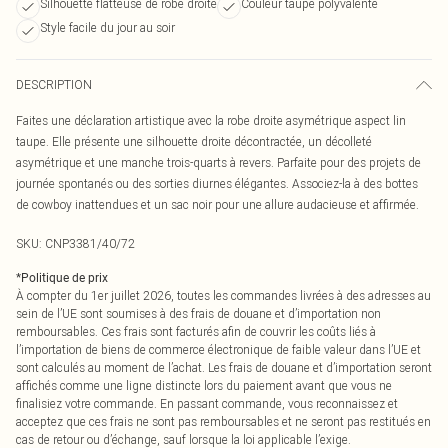
Silhouette flatteuse de robe droite
Couleur taupe polyvalente
Style facile du jour au soir
DESCRIPTION
Faites une déclaration artistique avec la robe droite asymétrique aspect lin
taupe. Elle présente une silhouette droite décontractée, un décolleté
asymétrique et une manche trois-quarts à revers. Parfaite pour des projets de
journée spontanés ou des sorties diurnes élégantes. Associez-la à des bottes
de cowboy inattendues et un sac noir pour une allure audacieuse et affirmée.
SKU:
CNP3381/40/72
*
Politique de prix
À compter du 1er juillet 2026, toutes les commandes livrées à des adresses au
sein de l’UE sont soumises à des frais de douane et d’importation non
remboursables. Ces frais sont facturés afin de couvrir les coûts liés à
l’importation de biens de commerce électronique de faible valeur dans l’UE et
sont calculés au moment de l’achat. Les frais de douane et d’importation seront
affichés comme une ligne distincte lors du paiement avant que vous ne
finalisiez votre commande. En passant commande, vous reconnaissez et
acceptez que ces frais ne sont pas remboursables et ne seront pas restitués en
cas de retour ou d’échange, sauf lorsque la loi applicable l’exige.