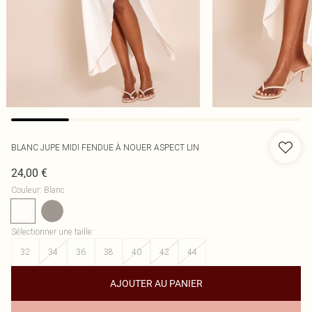
BLANC JUPE MIDI FENDUE À NOUER ASPECT LIN
24,00 €
Couleur
:
Blanc
Sélectionner une taille
:
32
34
36
38
40
42
44
AJOUTER AU PANIER