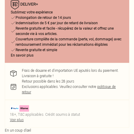
Sublimez votre expérience
Prolongation de retour de 14 jours
Indemnisation de 5 € par jour de retard de livraison
Revente gratuite et facile - récupérez de la valeur et offrez une
seconde vie à vos articles.
Couverture complète de la commande (perte, vol, dommage) avec
remboursement immédiat pour les réclamations éligibles
Revente gratuite et simple
En savoir plus
Frais de douane et d’importation UE ajoutés lors du paiement.
Livraison à gratuite !
Retour possible dans les 28 jours
Exclusions applicables.
Veuillez consulter notre
politique de
retour
18+, T&C applicables. Crédit soumis à statut
Voir plus
En un coup d’œil