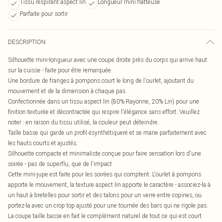
Tissu respirant aspect lin
Longueur mini flatteuse
Parfaite pour sortir
DESCRIPTION
Silhouette mini-longueur avec une coupe droite près du corps qui arrive haut
sur la cuisse - faite pour être remarquée.
Une bordure de franges à pompons court le long de l'ourlet, ajoutant du
mouvement et de la dimension à chaque pas.
Confectionnée dans un tissu aspect lin (80% Rayonne, 20% Lin) pour une
finition texturée et décontractée qui respire l'élégance sans effort. Veuillez
noter : en raison du tissu utilisé, la couleur peut déteindre.
Taille basse qui garde un profil ésynthétiqueré et se marie parfaitement avec
les hauts courts et ajustés.
Silhouette compacte et minimaliste conçue pour faire sensation lors d'une
soirée - pas de superflu, que de l'impact.
Cette mini-jupe est faite pour les soirées qui comptent. L'ourlet à pompons
apporte le mouvement, la texture aspect lin apporte le caractère - associez-la à
un haut à bretelles pour sortir et des talons pour un verre entre copines, ou
portez-la avec un crop top ajusté pour une tournée des bars qui ne rigole pas.
La coupe taille basse en fait le complément naturel de tout ce qui est court