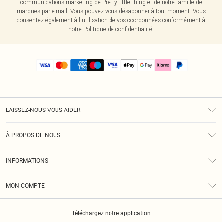
communications marketing de PrettyLittleThing et de notre
famille de
marques
par e-mail. Vous pouvez vous désabonner à tout moment. Vous
consentez également à l'utilisation de vos coordonnées conformément à
notre
Politique de confidentialité.
LAISSEZ-NOUS VOUS AIDER
Assistance
À PROPOS DE NOUS
Retours
À Notre Sujet
Guide Des Tailles
INFORMATIONS
PLT Réduction pour les étudiants
Livraison
Conditions Générales
Diversité
Royalty
MON COMPTE
Politique De Confidentialité
Klarna
Cookies
Informations Sur L’App PLT
Réduction étudiant - Student Beans
Téléchargez notre application
Historique