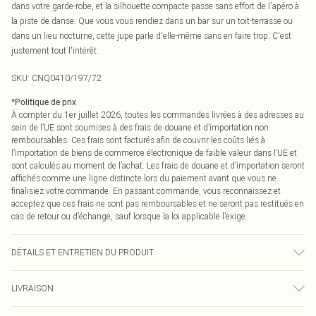
dans votre garde-robe, et la silhouette compacte passe sans effort de l'apéro à
la piste de danse. Que vous vous rendiez dans un bar sur un toit-terrasse ou
dans un lieu nocturne, cette jupe parle d'elle-même sans en faire trop. C'est
justement tout l'intérêt.
SKU:
CNQ0410/197/72
*
Politique de prix
À compter du 1er juillet 2026, toutes les commandes livrées à des adresses au
sein de l’UE sont soumises à des frais de douane et d’importation non
remboursables. Ces frais sont facturés afin de couvrir les coûts liés à
l’importation de biens de commerce électronique de faible valeur dans l’UE et
sont calculés au moment de l’achat. Les frais de douane et d’importation seront
affichés comme une ligne distincte lors du paiement avant que vous ne
finalisiez votre commande. En passant commande, vous reconnaissez et
acceptez que ces frais ne sont pas remboursables et ne seront pas restitués en
cas de retour ou d’échange, sauf lorsque la loi applicable l’exige.
DÉTAILS ET ENTRETIEN DU PRODUIT
80% Rayonne, 20% Lin. Veuillez noter : en raison du tissu utilisé, la couleur
LIVRAISON
peut déteindre.