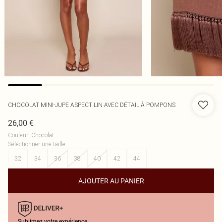
CHOCOLAT MINI-JUPE ASPECT LIN AVEC DÉTAIL À POMPONS
26,00 €
Couleur
:
Chocolat
Sélectionner une taille
:
32
34
36
38
40
42
44
AJOUTER AU PANIER
Sublimez votre expérience