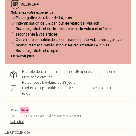
Sublimez votre expérience
Prolongation de retour de 14 jours
Indemnisation de 5 € par jour de retard de livraison
Revente gratuite et facile - récupérez de la valeur et offrez une
seconde vie à vos articles.
Couverture complète de la commande (perte, vol, dommage) avec
remboursement immédiat pour les réclamations éligibles
Revente gratuite et simple
En savoir plus
Frais de douane et d’importation UE ajoutés lors du paiement.
Livraison à gratuite !
Retour possible dans les 28 jours
Exclusions applicables.
Veuillez consulter notre
politique de
retour
18+, T&C applicables. Crédit soumis à statut
Voir plus
En un coup d’œil