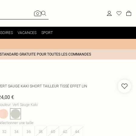
SOIRES
VACANCES
SPORT
 STANDARD GRATUITE POUR TOUTES LES COMMANDES
ERT SAUGE KAKI SHORT TAILLEUR TISSÉ EFFET LIN
24,00 €
ouleur
:
Vert Sauge Kaki
électionner une taille
:
32
34
36
38
40
42
44