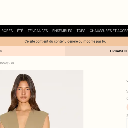
ROBES
ÉTÉ
TENDANCES
ENSEMBLES
TOPS
CHAUSSURES ET ACCES
Ce site contient du contenu généré ou modifié par IA.
0%
LIVRAISON
bles Lin
V
C
S