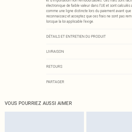
et d’importation non remboursables. Ces frais sont fact
électronique de faible valeur dans l’UE et sont calculés
comme une ligne distincte lors du paiement avant que
reconnaissez et acceptez que ces frais ne sont pas rem
lorsque la loi applicable l’exige.
DÉTAILS ET ENTRETIEN DU PRODUIT
100.0% Polyester Remarque : en raison du tissu utilisé,
LIVRAISON
Livraison standard France
RETOURS
Jusqu'à 7 jours ouvrables
Un problème survient ? Vous disposez de 21 jours à com
Livraison express France
PARTAGER
Veuillez noter que nous ne pouvons pas rembourser les 
Jusqu'à 2-3 jours ouvrables
pour adultes, les maillots de bain ou la lingerie si l
Livraison en Point Relais
Les chaussures et/ou vêtements doivent être non portés,
Jusqu'à 7 jours ouvrables
également être essayées en intérieur. Les articles pour l
VOUS POURRIEZ AUSSI AIMER
oreillers, doivent être inutilisés et dans leur emballage 
Cliquez
ici
pour consulter l'intégralité de notre politique