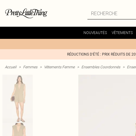
NOUVEAUTÉS
VÊTEMENTS
RÉDUCTIONS D'ÉTÉ : PRIX RÉDUITS DE 2
Accueil
>
Femmes
>
Vêtements Femme
>
Ensembles Coordonnés
>
Ensem