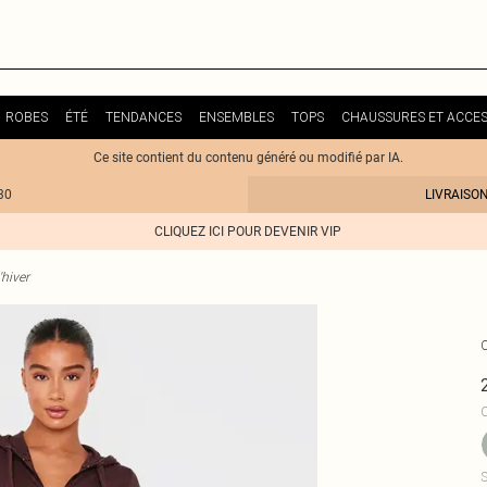
ROBES
ÉTÉ
TENDANCES
ENSEMBLES
TOPS
CHAUSSURES ET ACCES
Ce site contient du contenu généré ou modifié par IA.
30
LIVRAISO
CLIQUEZ ICI POUR DEVENIR VIP
hiver
C
S