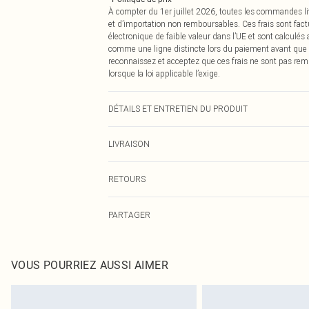
À compter du 1er juillet 2026, toutes les commandes li
et d’importation non remboursables. Ces frais sont fact
électronique de faible valeur dans l’UE et sont calculés
comme une ligne distincte lors du paiement avant que
reconnaissez et acceptez que ces frais ne sont pas rem
lorsque la loi applicable l’exige.
DÉTAILS ET ENTRETIEN DU PRODUIT
95,0 % Coton, 5,0 % Élasthanne Veuillez noter : en raison
LIVRAISON
Livraison standard France
RETOURS
Jusqu'à 7 jours ouvrables
Un problème survient ? Vous disposez de 21 jours à com
Livraison express France
PARTAGER
Veuillez noter que nous ne pouvons pas rembourser les 
Jusqu'à 2-3 jours ouvrables
pour adultes, les maillots de bain ou la lingerie si l
Livraison en Point Relais
Les chaussures et/ou vêtements doivent être non portés,
Jusqu'à 7 jours ouvrables
également être essayées en intérieur. Les articles pour l
VOUS POURRIEZ AUSSI AIMER
oreillers, doivent être inutilisés et dans leur emballage 
Cliquez
ici
pour consulter l'intégralité de notre politique