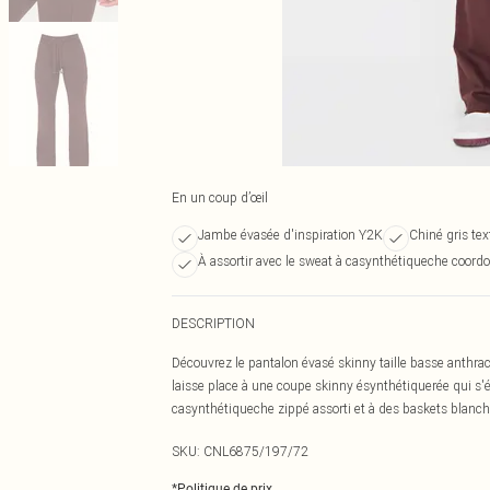
En un coup d’œil
Jambe évasée d'inspiration Y2K
Chiné gris te
À assortir avec le sweat à casynthétiqueche coord
DESCRIPTION
Découvrez le pantalon évasé skinny taille basse anthraci
laisse place à une coupe skinny ésynthétiquerée qui s'é
casynthétiqueche zippé assorti et à des baskets blanch
SKU:
CNL6875/197/72
*
Politique de prix