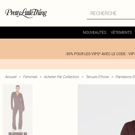
NOUVEAUTÉS
VÊTEMENTS
-30% POUR LES VIPS* AVEC LE CODE : VIP
Accueil
>
Femmes
>
Acheter Par Collection
>
Tenues D'hiver
>
Pantalons D'