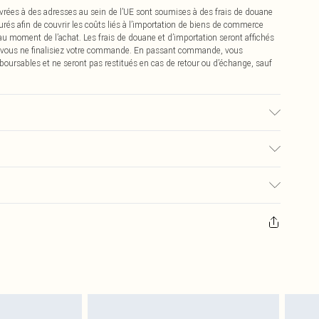
vrées à des adresses au sein de l’UE sont soumises à des frais de douane
urés afin de couvrir les coûts liés à l’importation de biens de commerce
 au moment de l’achat. Les frais de douane et d’importation seront affichés
 vous ne finalisiez votre commande. En passant commande, vous
boursables et ne seront pas restitués en cas de retour ou d’échange, sauf
 du tissu utilisé, la couleur peut déteindre.
€2.99
pter de la réception pour nous retourner un article.
€9.99
masques tendance, les cosmétiques, les bijoux pour piercings, les jouets
'opercule d'hygiène est endommagé ou endommagé.
€2.99
 non lavés et porter leurs étiquettes d'origine. Les chaussures doivent
a maison, y compris le linge de lit, les matelas, les surmatelas et les
d'origine non ouvert. Ceci n'affecte pas vos droits statutaires.
 de retour.