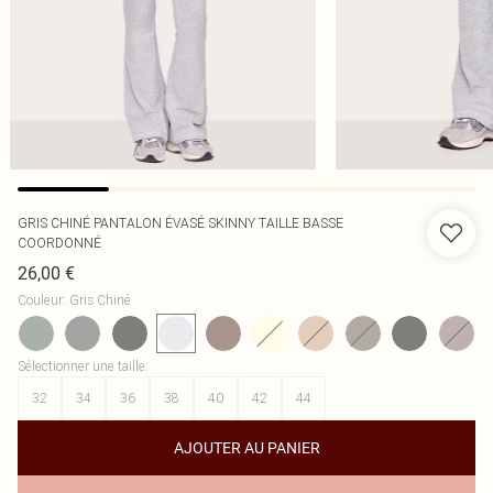
GRIS CHINÉ PANTALON ÉVASÉ SKINNY TAILLE BASSE
COORDONNÉ
26,00 €
Couleur
:
Gris Chiné
Sélectionner une taille
:
32
34
36
38
40
42
44
AJOUTER AU PANIER