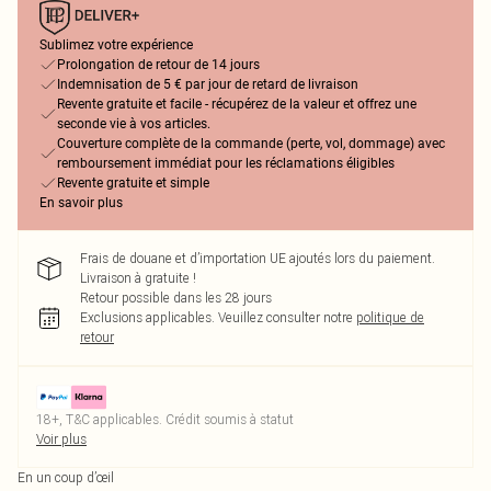
Sublimez votre expérience
Prolongation de retour de 14 jours
Indemnisation de 5 € par jour de retard de livraison
Revente gratuite et facile - récupérez de la valeur et offrez une
seconde vie à vos articles.
Couverture complète de la commande (perte, vol, dommage) avec
remboursement immédiat pour les réclamations éligibles
Revente gratuite et simple
En savoir plus
Frais de douane et d’importation UE ajoutés lors du paiement.
Livraison à gratuite !
Retour possible dans les 28 jours
Exclusions applicables.
Veuillez consulter notre
politique de
retour
18+, T&C applicables. Crédit soumis à statut
Voir plus
En un coup d’œil