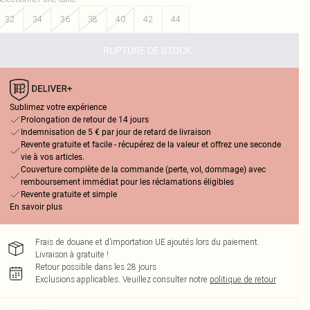
32
34
36
38
40
42
44
RUPTURE DE STOCK
Sublimez votre expérience
Prolongation de retour de 14 jours
Indemnisation de 5 € par jour de retard de livraison
Revente gratuite et facile - récupérez de la valeur et offrez une seconde
vie à vos articles.
Couverture complète de la commande (perte, vol, dommage) avec
remboursement immédiat pour les réclamations éligibles
Revente gratuite et simple
En savoir plus
Frais de douane et d’importation UE ajoutés lors du paiement.
Livraison à gratuite !
Retour possible dans les 28 jours
Exclusions applicables.
Veuillez consulter notre
politique de retour