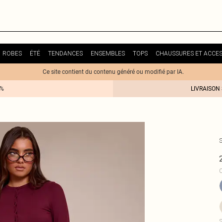
ROBES
ÉTÉ
TENDANCES
ENSEMBLES
TOPS
CHAUSSURES ET ACCES
Ce site contient du contenu généré ou modifié par IA.
0%
LIVRAISON
C
S