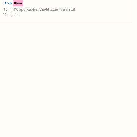
18+, T&C applicables. Crédit soumis à statut
Voir plus