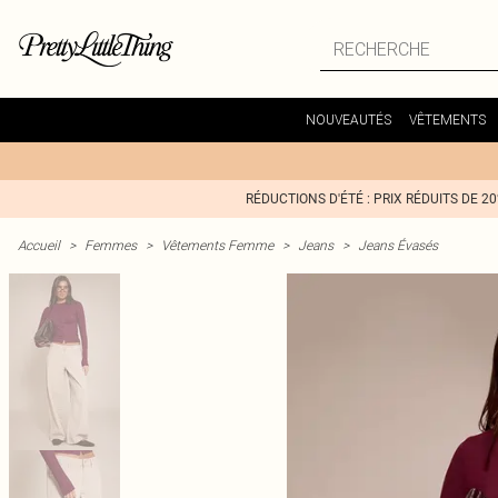
NOUVEAUTÉS
VÊTEMENTS
RÉDUCTIONS D'ÉTÉ : PRIX RÉDUITS DE 2
Accueil
>
Femmes
>
Vêtements Femme
>
Jeans
>
Jeans Évasés