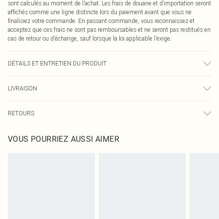
sont calculés au moment de l’achat. Les frais de douane et d’importation seront
affichés comme une ligne distincte lors du paiement avant que vous ne
finalisiez votre commande. En passant commande, vous reconnaissez et
acceptez que ces frais ne sont pas remboursables et ne seront pas restitués en
cas de retour ou d’échange, sauf lorsque la loi applicable l’exige.
DÉTAILS ET ENTRETIEN DU PRODUIT
100,0 % Coton Veuillez noter : en raison du tissu utilisé, la couleur peut
LIVRAISON
déteindre.
Livraison standard France
0
RETOURS
Jusqu'à 7 jours ouvrables
Un problème survient ? Vous disposez de 21 jours à compter de la réception
Livraison express France
€7.99
VOUS POURRIEZ AUSSI AIMER
pour nous retourner un article.
Jusqu'à 2-3 jours ouvrables
Veuillez noter que nous ne pouvons pas rembourser les masques tendance, les
Livraison en Point Relais
€2.99
cosmétiques, les bijoux pour piercings, les jouets pour adultes, les maillots de
Jusqu'à 7 jours ouvrables
bain ou la lingerie si l'opercule d'hygiène est endommagé ou endommagé.
Les chaussures et/ou vêtements doivent être non portés, non lavés et porter
leurs étiquettes d'origine. Les chaussures doivent également être essayées en
intérieur. Les articles pour la maison, y compris le linge de lit, les matelas, les
surmatelas et les oreillers, doivent être inutilisés et dans leur emballage