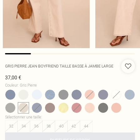
GRIS PIERRE JEAN BOYFRIEND TAILLE BASSE À JAMBE LARGE
37,00 €
Couleur
:
Gris Pierre
Sélectionner une taille
:
32
34
36
38
40
42
44