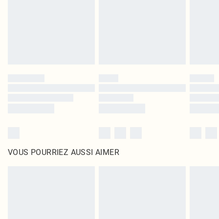
d'origine non ouvert. Ceci n'affecte pas vos droits statutaires.
Cliquez
ici
pour consulter l'intégralité de notre politique de retour.
VOUS POURRIEZ AUSSI AIMER