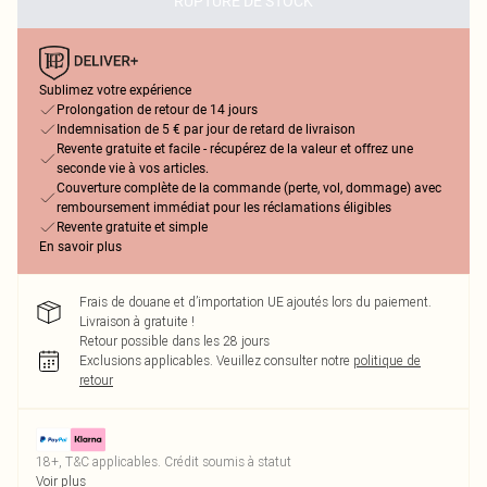
RUPTURE DE STOCK
Sublimez votre expérience
Prolongation de retour de 14 jours
Indemnisation de 5 € par jour de retard de livraison
Revente gratuite et facile - récupérez de la valeur et offrez une
seconde vie à vos articles.
Couverture complète de la commande (perte, vol, dommage) avec
remboursement immédiat pour les réclamations éligibles
Revente gratuite et simple
En savoir plus
Frais de douane et d’importation UE ajoutés lors du paiement.
Livraison à gratuite !
Retour possible dans les 28 jours
Exclusions applicables.
Veuillez consulter notre
politique de
retour
18+, T&C applicables. Crédit soumis à statut
Voir plus