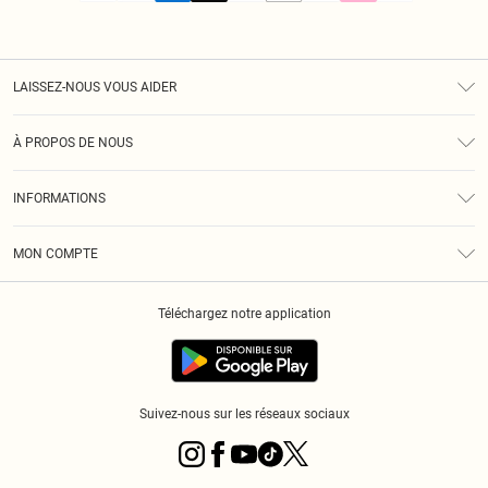
LAISSEZ-NOUS VOUS AIDER
Assistance
À PROPOS DE NOUS
Retours
À Notre Sujet
Guide Des Tailles
INFORMATIONS
PLT Réduction pour les étudiants
Livraison
Conditions Générales
Diversité
Royalty
MON COMPTE
Politique De Confidentialité
Klarna
Cookies
Informations Sur L’App PLT
Réduction étudiant - Student Beans
Téléchargez notre application
Historique
Suivez-nous sur les réseaux sociaux