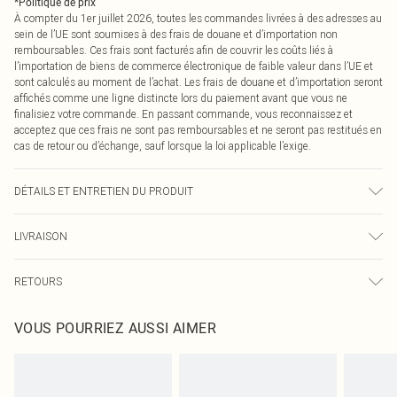
*
Politique de prix
À compter du 1er juillet 2026, toutes les commandes livrées à des adresses au
sein de l’UE sont soumises à des frais de douane et d’importation non
remboursables. Ces frais sont facturés afin de couvrir les coûts liés à
l’importation de biens de commerce électronique de faible valeur dans l’UE et
sont calculés au moment de l’achat. Les frais de douane et d’importation seront
affichés comme une ligne distincte lors du paiement avant que vous ne
finalisiez votre commande. En passant commande, vous reconnaissez et
acceptez que ces frais ne sont pas remboursables et ne seront pas restitués en
cas de retour ou d’échange, sauf lorsque la loi applicable l’exige.
DÉTAILS ET ENTRETIEN DU PRODUIT
100,0 % Polycarbonate
LIVRAISON
Livraison standard France
0
RETOURS
Jusqu'à 7 jours ouvrables
Un problème survient ? Vous disposez de 21 jours à compter de la réception
Livraison express France
€7.99
VOUS POURRIEZ AUSSI AIMER
pour nous retourner un article.
Jusqu'à 2-3 jours ouvrables
Veuillez noter que nous ne pouvons pas rembourser les masques tendance, les
Livraison en Point Relais
€2.99
cosmétiques, les bijoux pour piercings, les jouets pour adultes, les maillots de
Jusqu'à 7 jours ouvrables
bain ou la lingerie si l'opercule d'hygiène est endommagé ou endommagé.