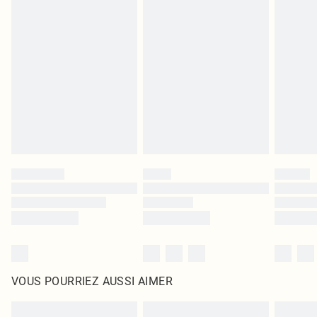
Les chaussures et/ou vêtements doivent être non portés, non lavés et porter
leurs étiquettes d'origine. Les chaussures doivent également être essayées en
intérieur. Les articles pour la maison, y compris le linge de lit, les matelas, les
surmatelas et les oreillers, doivent être inutilisés et dans leur emballage
d'origine non ouvert. Ceci n'affecte pas vos droits statutaires.
Cliquez
ici
pour consulter l'intégralité de notre politique de retour.
VOUS POURRIEZ AUSSI AIMER