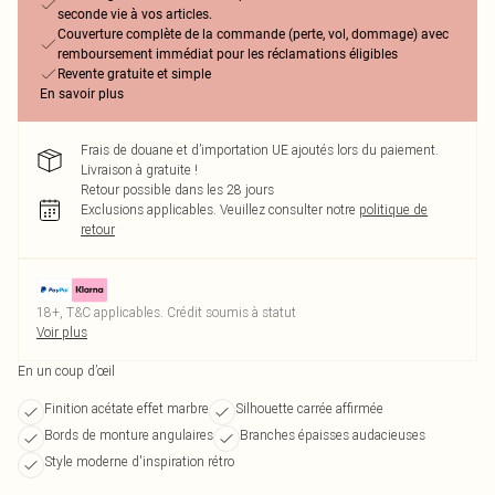
seconde vie à vos articles.
Couverture complète de la commande (perte, vol, dommage) avec
remboursement immédiat pour les réclamations éligibles
Revente gratuite et simple
En savoir plus
Frais de douane et d’importation UE ajoutés lors du paiement.
Livraison à gratuite !
Retour possible dans les 28 jours
Exclusions applicables.
Veuillez consulter notre
politique de
retour
18+, T&C applicables. Crédit soumis à statut
Voir plus
En un coup d’œil
Finition acétate effet marbre
Silhouette carrée affirmée
Bords de monture angulaires
Branches épaisses audacieuses
Style moderne d'inspiration rétro