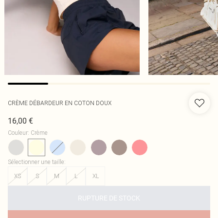
CRÈME DÉBARDEUR EN COTON DOUX
16,00 €
Couleur
:
Crème
Sélectionner une taille
:
XS
S
M
L
XL
RUPTURE DE STOCK