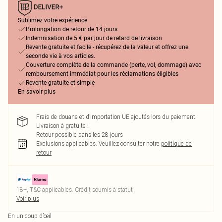
Sublimez votre expérience
Prolongation de retour de 14 jours
Indemnisation de 5 € par jour de retard de livraison
Revente gratuite et facile - récupérez de la valeur et offrez une
seconde vie à vos articles.
Couverture complète de la commande (perte, vol, dommage) avec
remboursement immédiat pour les réclamations éligibles
Revente gratuite et simple
En savoir plus
Frais de douane et d’importation UE ajoutés lors du paiement.
Livraison à gratuite !
Retour possible dans les 28 jours
Exclusions applicables.
Veuillez consulter notre
politique de
retour
18+, T&C applicables. Crédit soumis à statut
Voir plus
En un coup d’œil