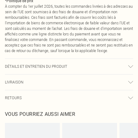
*
Politique de prix
À compter du 1er juillet 2026, toutes les commandes livrées à des adresses au
sein de l’UE sont soumises à des frais de douane et d’importation non
remboursables. Ces frais sont facturés afin de couvrir les coûts liés à
l’importation de biens de commerce électronique de faible valeur dans l’UE et
sont calculés au moment de l’achat. Les frais de douane et d’importation seront
affichés comme une ligne distincte lors du paiement avant que vous ne
finalisiez votre commande. En passant commande, vous reconnaissez et
acceptez que ces frais ne sont pas remboursables et ne seront pas restitués en
cas de retour ou d’échange, sauf lorsque la loi applicable l’exige.
DÉTAILS ET ENTRETIEN DU PRODUIT
95,0 % Polyester, 5,0 % Élasthanne Veuillez noter : en raison du tissu utilisé, la
LIVRAISON
couleur peut déteindre.
Livraison standard France
€2.99
RETOURS
Jusqu'à 7 jours ouvrables
Un problème survient ? Vous disposez de 21 jours à compter de la réception
Livraison express France
€9.99
VOUS POURRIEZ AUSSI AIMER
pour nous retourner un article.
Jusqu'à 2-3 jours ouvrables
Veuillez noter que nous ne pouvons pas rembourser les masques tendance, les
Livraison en Point Relais
€2.99
cosmétiques, les bijoux pour piercings, les jouets pour adultes, les maillots de
Jusqu'à 7 jours ouvrables
bain ou la lingerie si l'opercule d'hygiène est endommagé ou endommagé.