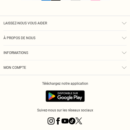
LAISSEZ-NOUS VOUS AIDER
Assistance
À PROPOS DE NOUS
Retours
À Notre Sujet
Guide Des Tailles
INFORMATIONS
PLT Réduction pour les étudiants
Livraison
Conditions Générales
Diversité
Royalty
MON COMPTE
Politique De Confidentialité
Klarna
Cookies
Informations Sur L’App PLT
Réduction étudiant - Student Beans
Téléchargez notre application
Historique
Suivez-nous sur les réseaux sociaux