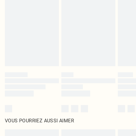
Les chaussures et/ou vêtements doivent être non portés, non lavés et porter
leurs étiquettes d'origine. Les chaussures doivent également être essayées en
intérieur. Les articles pour la maison, y compris le linge de lit, les matelas, les
surmatelas et les oreillers, doivent être inutilisés et dans leur emballage
d'origine non ouvert. Ceci n'affecte pas vos droits statutaires.
Cliquez
ici
pour consulter l'intégralité de notre politique de retour.
VOUS POURRIEZ AUSSI AIMER