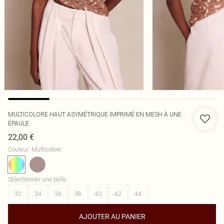
MULTICOLORE HAUT ASYMÉTRIQUE IMPRIMÉ EN MESH À UNE
ÉPAULE
22,00 €
Couleur
:
Multicolore
Sélectionner une taille
:
32
34
36
38
40
42
44
AJOUTER AU PANIER