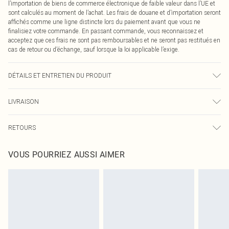
l’importation de biens de commerce électronique de faible valeur dans l’UE et
sont calculés au moment de l’achat. Les frais de douane et d’importation seront
affichés comme une ligne distincte lors du paiement avant que vous ne
finalisiez votre commande. En passant commande, vous reconnaissez et
acceptez que ces frais ne sont pas remboursables et ne seront pas restitués en
cas de retour ou d’échange, sauf lorsque la loi applicable l’exige.
DÉTAILS ET ENTRETIEN DU PRODUIT
95% Polyester, 5% Élasthanne Veuillez noter : en raison du tissu utilisé, des
LIVRAISON
transferts de couleur peuvent se produire.
Livraison standard France
0
RETOURS
Jusqu'à 7 jours ouvrables
Un problème survient ? Vous disposez de 21 jours à compter de la réception
Livraison express France
€7.99
VOUS POURRIEZ AUSSI AIMER
pour nous retourner un article.
Jusqu'à 2-3 jours ouvrables
Veuillez noter que nous ne pouvons pas rembourser les masques tendance, les
Livraison en Point Relais
€2.99
cosmétiques, les bijoux pour piercings, les jouets pour adultes, les maillots de
Jusqu'à 7 jours ouvrables
bain ou la lingerie si l'opercule d'hygiène est endommagé ou endommagé.
Les chaussures et/ou vêtements doivent être non portés, non lavés et porter
leurs étiquettes d'origine. Les chaussures doivent également être essayées en
intérieur. Les articles pour la maison, y compris le linge de lit, les matelas, les