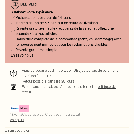
Sublimez votre expérience
Prolongation de retour de 14 jours
Indemnisation de 5 € par jour de retard de livraison
Revente gratuite et facile - récupérez de la valeur et offrez une
seconde vie à vos articles.
Couverture complète de la commande (perte, vol, dommage) avec
remboursement immédiat pour les réclamations éligibles
Revente gratuite et simple
En savoir plus
Frais de douane et d’importation UE ajoutés lors du paiement.
Livraison à gratuite !
Retour possible dans les 28 jours
Exclusions applicables.
Veuillez consulter notre
politique de
retour
18+, T&C applicables. Crédit soumis à statut
Voir plus
En un coup d’œil