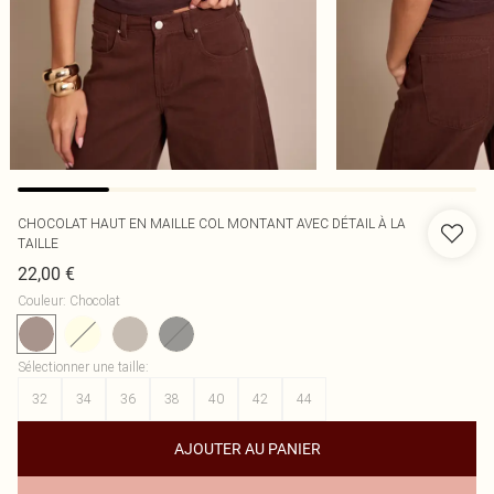
CHOCOLAT HAUT EN MAILLE COL MONTANT AVEC DÉTAIL À LA
TAILLE
22,00 €
Couleur
:
Chocolat
Sélectionner une taille
:
32
34
36
38
40
42
44
AJOUTER AU PANIER