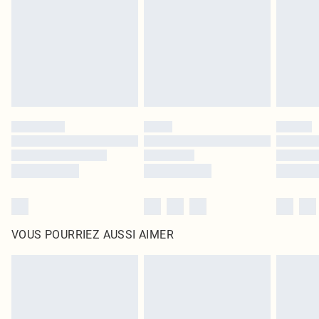
surmatelas et les oreillers, doivent être inutilisés et dans leur emballage
d'origine non ouvert. Ceci n'affecte pas vos droits statutaires.
Cliquez
ici
pour consulter l'intégralité de notre politique de retour.
VOUS POURRIEZ AUSSI AIMER