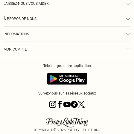
LAISSEZ-NOUS VOUS AIDER
Assistance
À PROPOS DE NOUS
Retours
À Notre Sujet
Guide Des Tailles
INFORMATIONS
PLT Réduction pour les étudiants
Livraison
Conditions Générales
Diversité
Royalty
MON COMPTE
Politique De Confidentialité
Klarna
Cookies
Informations Sur L’App PLT
Réduction étudiant - Student Beans
Téléchargez notre application
Historique
Suivez-nous sur les réseaux sociaux
COPYRIGHT ©
2026
PRETTYLITTLETHING