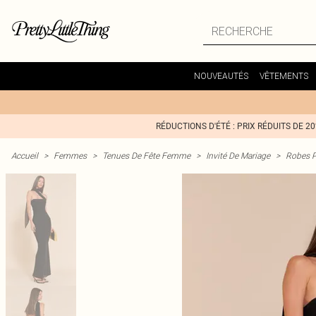
NOUVEAUTÉS
VÊTEMENTS
RÉDUCTIONS D'ÉTÉ : PRIX RÉDUITS DE 2
Accueil
>
Femmes
>
Tenues De Fête Femme
>
Invité De Mariage
>
Robes P