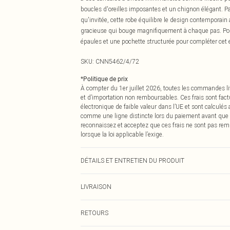
boucles d'oreilles imposantes et un chignon élégant. Par
qu'invitée, cette robe équilibre le design contemporain 
gracieuse qui bouge magnifiquement à chaque pas. Pour 
épaules et une pochette structurée pour compléter cet 
SKU:
CNN5462/4/72
*
Politique de prix
À compter du 1er juillet 2026, toutes les commandes li
et d’importation non remboursables. Ces frais sont fact
électronique de faible valeur dans l’UE et sont calculés
comme une ligne distincte lors du paiement avant que
reconnaissez et acceptez que ces frais ne sont pas rem
lorsque la loi applicable l’exige.
DÉTAILS ET ENTRETIEN DU PRODUIT
100,0 % Polyester Veuillez noter : en raison du tissu util
LIVRAISON
Livraison standard France
RETOURS
Jusqu'à 7 jours ouvrables