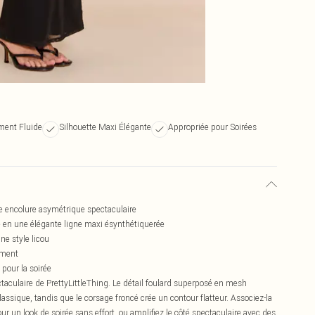
ment Fluide
Silhouette Maxi Élégante
Appropriée pour Soirées
e encolure asymétrique spectaculaire
e en une élégante ligne maxi ésynthétiquerée
e style licou
ement
 pour la soirée
taculaire de PrettyLittleThing. Le détail foulard superposé en mesh
 classique, tandis que le corsage froncé crée un contour flatteur. Associez-la
r un look de soirée sans effort, ou amplifiez le côté spectaculaire avec des