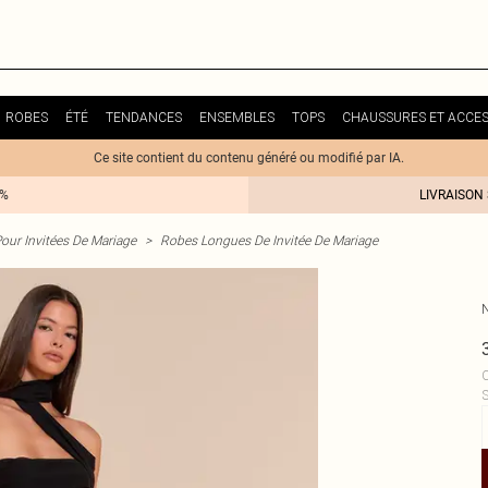
ROBES
ÉTÉ
TENDANCES
ENSEMBLES
TOPS
CHAUSSURES ET ACCES
Ce site contient du contenu généré ou modifié par IA.
0%
LIVRAISON
our Invitées De Mariage
>
Robes Longues De Invitée De Mariage
C
S