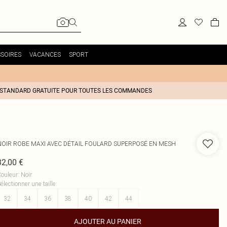
SOIRES
VACANCES
SPORT
 STANDARD GRATUITE POUR TOUTES LES COMMANDES
NOIR ROBE MAXI AVEC DÉTAIL FOULARD SUPERPOSÉ EN MESH
32,00 €
ouleur
:
Noir
électionner une taille
:
32
34
36
38
40
42
44
AJOUTER AU PANIER