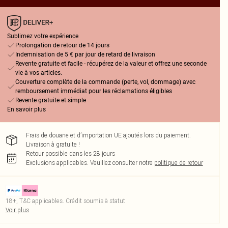
Sublimez votre expérience
Prolongation de retour de 14 jours
Indemnisation de 5 € par jour de retard de livraison
Revente gratuite et facile - récupérez de la valeur et offrez une seconde
vie à vos articles.
Couverture complète de la commande (perte, vol, dommage) avec
remboursement immédiat pour les réclamations éligibles
Revente gratuite et simple
En savoir plus
Frais de douane et d’importation UE ajoutés lors du paiement.
Livraison à gratuite !
Retour possible dans les 28 jours
Exclusions applicables.
Veuillez consulter notre
politique de retour
18+, T&C applicables. Crédit soumis à statut
Voir plus