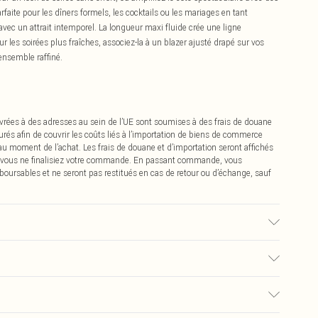
faite pour les dîners formels, les cocktails ou les mariages en tant
avec un attrait intemporel. La longueur maxi fluide crée une ligne
les soirées plus fraîches, associez-la à un blazer ajusté drapé sur vos
ensemble raffiné.
vrées à des adresses au sein de l’UE sont soumises à des frais de douane
urés afin de couvrir les coûts liés à l’importation de biens de commerce
 au moment de l’achat. Les frais de douane et d’importation seront affichés
 vous ne finalisiez votre commande. En passant commande, vous
boursables et ne seront pas restitués en cas de retour ou d’échange, sauf
isé, la couleur peut déteindre.
0