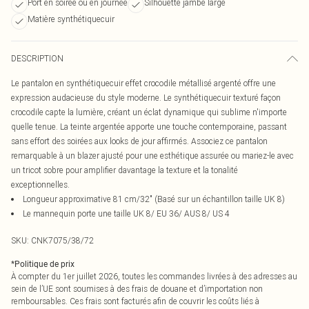
Port en soirée ou en journée
Silhouette jambe large
Matière synthétiquecuir
DESCRIPTION
Le pantalon en synthétiquecuir effet crocodile métallisé argenté offre une
expression audacieuse du style moderne. Le synthétiquecuir texturé façon
crocodile capte la lumière, créant un éclat dynamique qui sublime n'importe
quelle tenue. La teinte argentée apporte une touche contemporaine, passant
sans effort des soirées aux looks de jour affirmés. Associez ce pantalon
remarquable à un blazer ajusté pour une esthétique assurée ou mariez-le avec
un tricot sobre pour amplifier davantage la texture et la tonalité
exceptionnelles.
Longueur approximative 81 cm/32" (Basé sur un échantillon taille UK 8)
Le mannequin porte une taille UK 8/ EU 36/ AUS 8/ US 4
SKU:
CNK7075/38/72
*
Politique de prix
À compter du 1er juillet 2026, toutes les commandes livrées à des adresses au
sein de l’UE sont soumises à des frais de douane et d’importation non
remboursables. Ces frais sont facturés afin de couvrir les coûts liés à