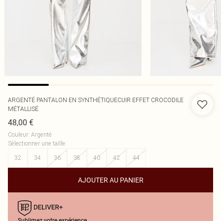
ARGENTÉ PANTALON EN SYNTHÉTIQUECUIR EFFET CROCODILE
MÉTALLISÉ
48,00 €
Couleur
:
Argenté
Sélectionner une taille
:
32
34
36
38
40
42
44
AJOUTER AU PANIER
Sublimez votre expérience