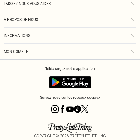
LAISSEZ-NOUS VOUS AIDER
Assistance
À PROPOS DE NOUS
Retours
À Notre Sujet
Guide Des Tailles
INFORMATIONS
PLT Réduction pour les étudiants
Livraison
Conditions Générales
Diversité
Royalty
MON COMPTE
Politique De Confidentialité
Klarna
Cookies
Informations Sur L’App PLT
Réduction étudiant - Student Beans
Téléchargez notre application
Historique
Suivez-nous sur les réseaux sociaux
COPYRIGHT ©
2026
PRETTYLITTLETHING