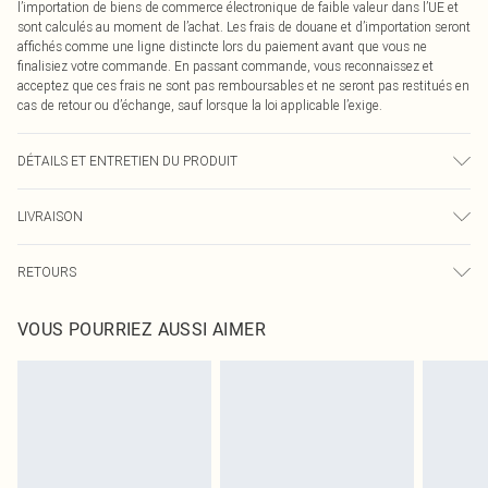
l’importation de biens de commerce électronique de faible valeur dans l’UE et
sont calculés au moment de l’achat. Les frais de douane et d’importation seront
affichés comme une ligne distincte lors du paiement avant que vous ne
finalisiez votre commande. En passant commande, vous reconnaissez et
acceptez que ces frais ne sont pas remboursables et ne seront pas restitués en
cas de retour ou d’échange, sauf lorsque la loi applicable l’exige.
DÉTAILS ET ENTRETIEN DU PRODUIT
100,0 % Polyester Veuillez noter : en raison du tissu utilisé, la couleur peut
LIVRAISON
déteindre.
Livraison standard France
0
RETOURS
Jusqu'à 7 jours ouvrables
Un problème survient ? Vous disposez de 21 jours à compter de la réception
Livraison express France
€7.99
VOUS POURRIEZ AUSSI AIMER
pour nous retourner un article.
Jusqu'à 2-3 jours ouvrables
Veuillez noter que nous ne pouvons pas rembourser les masques tendance, les
Livraison en Point Relais
€2.99
cosmétiques, les bijoux pour piercings, les jouets pour adultes, les maillots de
Jusqu'à 7 jours ouvrables
bain ou la lingerie si l'opercule d'hygiène est endommagé ou endommagé.
Les chaussures et/ou vêtements doivent être non portés, non lavés et porter
leurs étiquettes d'origine. Les chaussures doivent également être essayées en
intérieur. Les articles pour la maison, y compris le linge de lit, les matelas, les