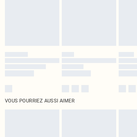
surmatelas et les oreillers, doivent être inutilisés et dans leur emballage
d'origine non ouvert. Ceci n'affecte pas vos droits statutaires.
Cliquez
ici
pour consulter l'intégralité de notre politique de retour.
VOUS POURRIEZ AUSSI AIMER