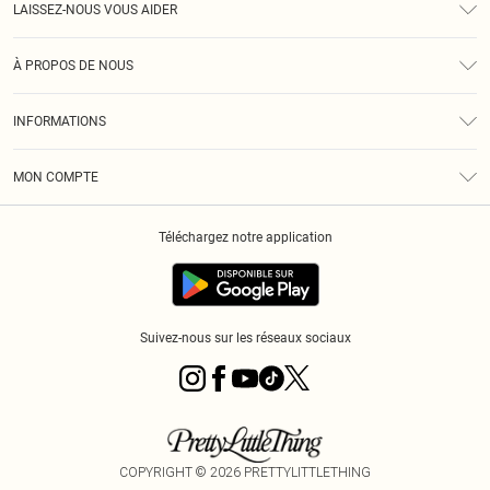
LAISSEZ-NOUS VOUS AIDER
Assistance
À PROPOS DE NOUS
Retours
À Notre Sujet
Guide Des Tailles
INFORMATIONS
PLT Réduction pour les étudiants
Livraison
Conditions Générales
Diversité
Royalty
MON COMPTE
Politique De Confidentialité
Klarna
Cookies
Informations Sur L’App PLT
Réduction étudiant - Student Beans
Téléchargez notre application
Historique
Suivez-nous sur les réseaux sociaux
COPYRIGHT ©
2026
PRETTYLITTLETHING