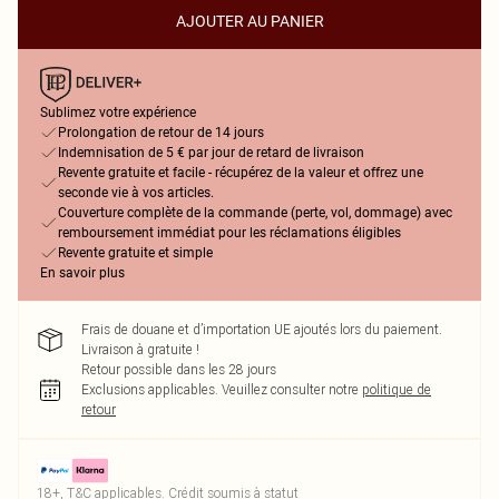
AJOUTER AU PANIER
Sublimez votre expérience
Prolongation de retour de 14 jours
Indemnisation de 5 € par jour de retard de livraison
Revente gratuite et facile - récupérez de la valeur et offrez une
seconde vie à vos articles.
Couverture complète de la commande (perte, vol, dommage) avec
remboursement immédiat pour les réclamations éligibles
Revente gratuite et simple
En savoir plus
Frais de douane et d’importation UE ajoutés lors du paiement.
Livraison à gratuite !
Retour possible dans les 28 jours
Exclusions applicables.
Veuillez consulter notre
politique de
retour
18+, T&C applicables. Crédit soumis à statut