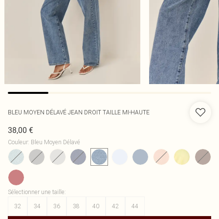
BLEU MOYEN DÉLAVÉ JEAN DROIT TAILLE MI-HAUTE
38,00 €
Couleur
:
Bleu Moyen Délavé
Sélectionner une taille
:
32
34
36
38
40
42
44