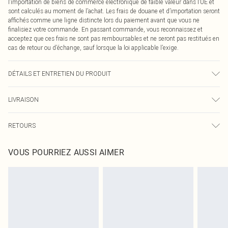
l’importation de biens de commerce électronique de faible valeur dans l’UE et
sont calculés au moment de l’achat. Les frais de douane et d’importation seront
affichés comme une ligne distincte lors du paiement avant que vous ne
finalisiez votre commande. En passant commande, vous reconnaissez et
acceptez que ces frais ne sont pas remboursables et ne seront pas restitués en
cas de retour ou d’échange, sauf lorsque la loi applicable l’exige.
DÉTAILS ET ENTRETIEN DU PRODUIT
100,0 % Coton Veuillez noter : en raison du tissu utilisé, la couleur peut
LIVRAISON
déteindre.
Livraison standard France
0
RETOURS
Jusqu'à 7 jours ouvrables
Un problème survient ? Vous disposez de 21 jours à compter de la réception
Livraison express France
€7.99
VOUS POURRIEZ AUSSI AIMER
pour nous retourner un article.
Jusqu'à 2-3 jours ouvrables
Veuillez noter que nous ne pouvons pas rembourser les masques tendance, les
Livraison en Point Relais
€2.99
cosmétiques, les bijoux pour piercings, les jouets pour adultes, les maillots de
Jusqu'à 7 jours ouvrables
bain ou la lingerie si l'opercule d'hygiène est endommagé ou endommagé.
Les chaussures et/ou vêtements doivent être non portés, non lavés et porter
leurs étiquettes d'origine. Les chaussures doivent également être essayées en
intérieur. Les articles pour la maison, y compris le linge de lit, les matelas, les