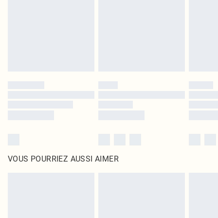
surmatelas et les oreillers, doivent être inutilisés et dans leur emballage
d'origine non ouvert. Ceci n'affecte pas vos droits statutaires.
Cliquez
ici
pour consulter l'intégralité de notre politique de retour.
VOUS POURRIEZ AUSSI AIMER