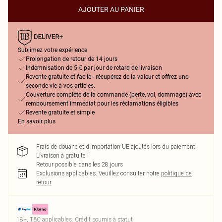
AJOUTER AU PANIER
Sublimez votre expérience
Prolongation de retour de 14 jours
Indemnisation de 5 € par jour de retard de livraison
Revente gratuite et facile - récupérez de la valeur et offrez une
seconde vie à vos articles.
Couverture complète de la commande (perte, vol, dommage) avec
remboursement immédiat pour les réclamations éligibles
Revente gratuite et simple
En savoir plus
Frais de douane et d’importation UE ajoutés lors du paiement.
Livraison à gratuite !
Retour possible dans les 28 jours
Exclusions applicables.
Veuillez consulter notre
politique de
retour
18+, T&C applicables. Crédit soumis à statut