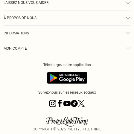
LAISSEZ-NOUS VOUS AIDER
Assistance
À PROPOS DE NOUS
Retours
À Notre Sujet
Guide Des Tailles
INFORMATIONS
PLT Réduction pour les étudiants
Livraison
Conditions Générales
Diversité
Royalty
MON COMPTE
Politique De Confidentialité
Klarna
Cookies
Informations Sur L’App PLT
Réduction étudiant - Student Beans
Téléchargez notre application
Historique
Suivez-nous sur les réseaux sociaux
COPYRIGHT ©
2026
PRETTYLITTLETHING