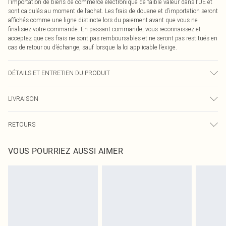
l’importation de biens de commerce électronique de faible valeur dans l’UE et
sont calculés au moment de l’achat. Les frais de douane et d’importation seront
affichés comme une ligne distincte lors du paiement avant que vous ne
finalisiez votre commande. En passant commande, vous reconnaissez et
acceptez que ces frais ne sont pas remboursables et ne seront pas restitués en
cas de retour ou d’échange, sauf lorsque la loi applicable l’exige.
DÉTAILS ET ENTRETIEN DU PRODUIT
100,0 % Coton Veuillez noter : en raison du tissu utilisé, la couleur peut
LIVRAISON
déteindre.
Livraison standard France
0
RETOURS
Jusqu'à 7 jours ouvrables
Un problème survient ? Vous disposez de 21 jours à compter de la réception
Livraison express France
€7.99
VOUS POURRIEZ AUSSI AIMER
pour nous retourner un article.
Jusqu'à 2-3 jours ouvrables
Veuillez noter que nous ne pouvons pas rembourser les masques tendance, les
Livraison en Point Relais
€2.99
cosmétiques, les bijoux pour piercings, les jouets pour adultes, les maillots de
Jusqu'à 7 jours ouvrables
bain ou la lingerie si l'opercule d'hygiène est endommagé ou endommagé.
Les chaussures et/ou vêtements doivent être non portés, non lavés et porter
leurs étiquettes d'origine. Les chaussures doivent également être essayées en
intérieur. Les articles pour la maison, y compris le linge de lit, les matelas, les