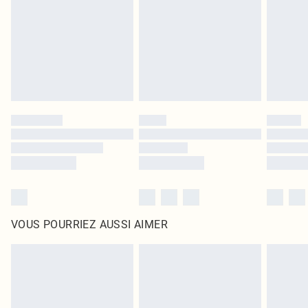
surmatelas et les oreillers, doivent être inutilisés et dans leur emballage
d'origine non ouvert. Ceci n'affecte pas vos droits statutaires.
Cliquez
ici
pour consulter l'intégralité de notre politique de retour.
VOUS POURRIEZ AUSSI AIMER