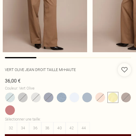
VERT OLIVE JEAN DROIT TAILLE MI-HAUTE
36,00 €
Couleur
:
Vert Olive
Sélectionner une taille
:
32
34
36
38
40
42
44