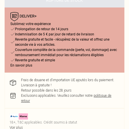
RUPTURE DE STOCK
Sublimez votre expérience
Prolongation de retour de 14 jours
Indemnisation de 5 € par jour de retard de livraison
Revente gratuite et facile - récupérez de la valeur et offrez une
seconde vie à vos articles.
Couverture complète de la commande (perte, vol, dommage) avec
remboursement immédiat pour les réclamations éligibles
Revente gratuite et simple
En savoir plus
Frais de douane et d’importation UE ajoutés lors du paiement.
Livraison à gratuite !
Retour possible dans les 28 jours
Exclusions applicables.
Veuillez consulter notre
politique de
retour
18+, T&C applicables. Crédit soumis à statut
Voir plus