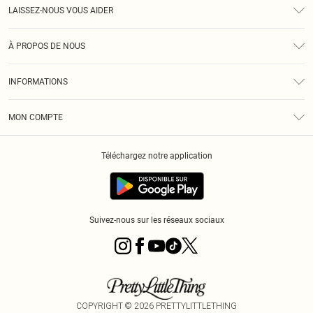
LAISSEZ-NOUS VOUS AIDER
Assistance
À PROPOS DE NOUS
Retours
À Notre Sujet
Guide Des Tailles
INFORMATIONS
PLT Réduction pour les étudiants
Livraison
Conditions Générales
Diversité
Royalty
MON COMPTE
Politique De Confidentialité
Klarna
Cookies
Informations Sur L’App PLT
Réduction étudiant - Student Beans
Téléchargez notre application
Historique
Suivez-nous sur les réseaux sociaux
COPYRIGHT ©
2026
PRETTYLITTLETHING