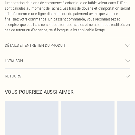
l’importation de biens de commerce électronique de faible valeur dans l’UE et
sont calculés au moment de l’achat. Les frais de douane et d’importation seront
affichés comme une ligne distincte lors du paiement avant que vous ne
finalisiez votre commande. En passant commande, vous reconnaissez et
acceptez que ces frais ne sont pas remboursables et ne seront pas restitués en
cas de retour ou d’échange, sauf lorsque la loi applicable l’exige.
DÉTAILS ET ENTRETIEN DU PRODUIT
100,0 % Coton Veuillez noter : en raison du tissu utilisé, la couleur peut
LIVRAISON
déteindre.
Livraison standard France
0
RETOURS
Jusqu'à 7 jours ouvrables
Un problème survient ? Vous disposez de 21 jours à compter de la réception
Livraison express France
€7.99
VOUS POURRIEZ AUSSI AIMER
pour nous retourner un article.
Jusqu'à 2-3 jours ouvrables
Veuillez noter que nous ne pouvons pas rembourser les masques tendance, les
Livraison en Point Relais
€2.99
cosmétiques, les bijoux pour piercings, les jouets pour adultes, les maillots de
Jusqu'à 7 jours ouvrables
bain ou la lingerie si l'opercule d'hygiène est endommagé ou endommagé.
Les chaussures et/ou vêtements doivent être non portés, non lavés et porter
leurs étiquettes d'origine. Les chaussures doivent également être essayées en
intérieur. Les articles pour la maison, y compris le linge de lit, les matelas, les