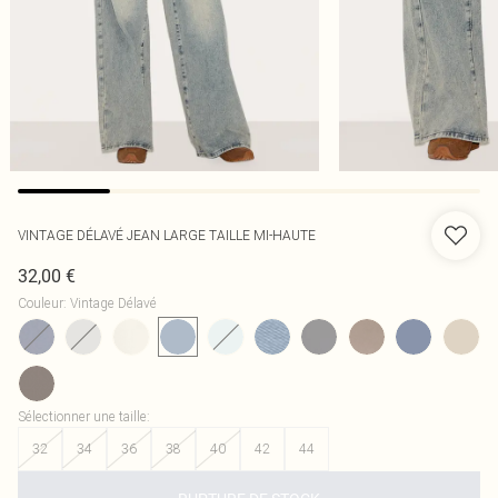
VINTAGE DÉLAVÉ JEAN LARGE TAILLE MI-HAUTE
32,00 €
Couleur
:
Vintage Délavé
Sélectionner une taille
:
32
34
36
38
40
42
44