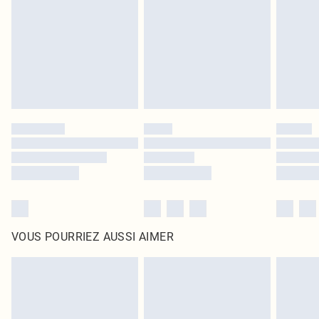
surmatelas et les oreillers, doivent être inutilisés et dans leur emballage
d'origine non ouvert. Ceci n'affecte pas vos droits statutaires.
Cliquez
ici
pour consulter l'intégralité de notre politique de retour.
VOUS POURRIEZ AUSSI AIMER