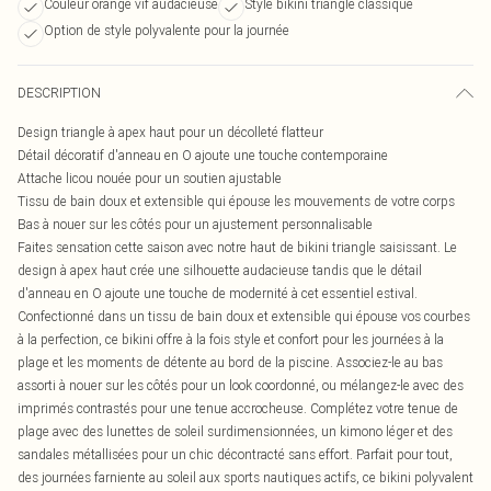
Couleur orange vif audacieuse
Style bikini triangle classique
Option de style polyvalente pour la journée
DESCRIPTION
Design triangle à apex haut pour un décolleté flatteur
Détail décoratif d'anneau en O ajoute une touche contemporaine
Attache licou nouée pour un soutien ajustable
Tissu de bain doux et extensible qui épouse les mouvements de votre corps
Bas à nouer sur les côtés pour un ajustement personnalisable
Faites sensation cette saison avec notre haut de bikini triangle saisissant. Le
design à apex haut crée une silhouette audacieuse tandis que le détail
d'anneau en O ajoute une touche de modernité à cet essentiel estival.
Confectionné dans un tissu de bain doux et extensible qui épouse vos courbes
à la perfection, ce bikini offre à la fois style et confort pour les journées à la
plage et les moments de détente au bord de la piscine. Associez-le au bas
assorti à nouer sur les côtés pour un look coordonné, ou mélangez-le avec des
imprimés contrastés pour une tenue accrocheuse. Complétez votre tenue de
plage avec des lunettes de soleil surdimensionnées, un kimono léger et des
sandales métallisées pour un chic décontracté sans effort. Parfait pour tout,
des journées farniente au soleil aux sports nautiques actifs, ce bikini polyvalent