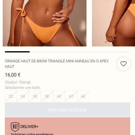
ORANGE HAUT DE BIKINI TRIANGLE MINI ANNEAU EN O APEX
HAUT
16,00 €
Couleur
:
Orange
Sélectionner une taille
:
32
34
36
38
40
42
44
RUPTURE DE STOCK
Sublimez votre expérience