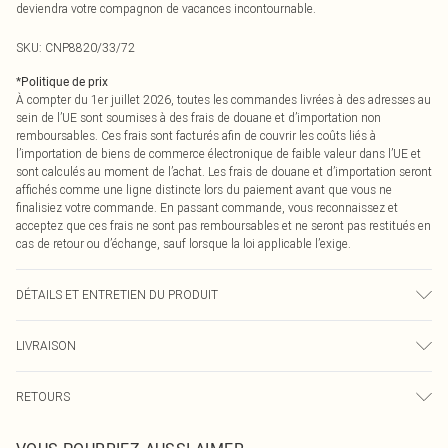
deviendra votre compagnon de vacances incontournable.
SKU:
CNP8820/33/72
*
Politique de prix
À compter du 1er juillet 2026, toutes les commandes livrées à des adresses au
sein de l’UE sont soumises à des frais de douane et d’importation non
remboursables. Ces frais sont facturés afin de couvrir les coûts liés à
l’importation de biens de commerce électronique de faible valeur dans l’UE et
sont calculés au moment de l’achat. Les frais de douane et d’importation seront
affichés comme une ligne distincte lors du paiement avant que vous ne
finalisiez votre commande. En passant commande, vous reconnaissez et
acceptez que ces frais ne sont pas remboursables et ne seront pas restitués en
cas de retour ou d’échange, sauf lorsque la loi applicable l’exige.
DÉTAILS ET ENTRETIEN DU PRODUIT
85% Polyamide, 15% Élasthanne Veuillez noter : en raison du tissu utilisé, la
LIVRAISON
couleur peut déteindre.
Livraison standard France
€2.99
RETOURS
Jusqu'à 7 jours ouvrables
Un problème survient ? Vous disposez de 21 jours à compter de la réception
Livraison express France
€9.99