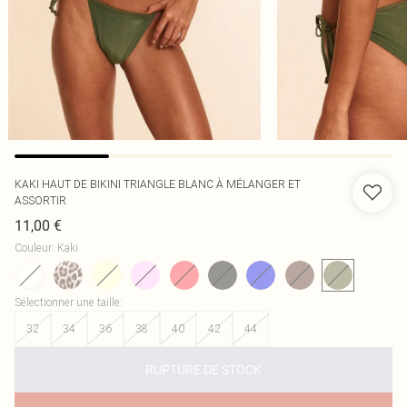
KAKI HAUT DE BIKINI TRIANGLE BLANC À MÉLANGER ET
ASSORTIR
11,00 €
Couleur
:
Kaki
Sélectionner une taille
:
32
34
36
38
40
42
44
RUPTURE DE STOCK