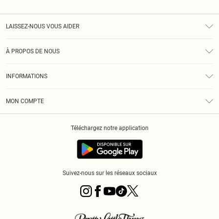
LAISSEZ-NOUS VOUS AIDER
Assistance
À PROPOS DE NOUS
Retours
À Notre Sujet
Guide Des Tailles
INFORMATIONS
PLT Réduction pour les étudiants
Livraison
Conditions Générales
Diversité
Royalty
MON COMPTE
Politique De Confidentialité
Klarna
Cookies
Informations Sur L’App PLT
Réduction étudiant - Student Beans
Téléchargez notre application
Historique
Suivez-nous sur les réseaux sociaux