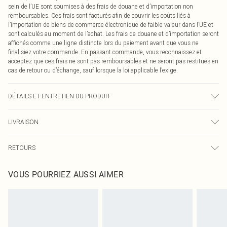
sein de l’UE sont soumises à des frais de douane et d’importation non
remboursables. Ces frais sont facturés afin de couvrir les coûts liés à
l’importation de biens de commerce électronique de faible valeur dans l’UE et
sont calculés au moment de l’achat. Les frais de douane et d’importation seront
affichés comme une ligne distincte lors du paiement avant que vous ne
finalisiez votre commande. En passant commande, vous reconnaissez et
acceptez que ces frais ne sont pas remboursables et ne seront pas restitués en
cas de retour ou d’échange, sauf lorsque la loi applicable l’exige.
DÉTAILS ET ENTRETIEN DU PRODUIT
85,0 % polyester, 15,0 % élasthanne. Veuillez noter : en raison du tissu utilisé,
LIVRAISON
des transferts de couleur peuvent se produire.
Livraison standard France
€2.99
RETOURS
Jusqu'à 7 jours ouvrables
Un problème survient ? Vous disposez de 21 jours à compter de la réception
Livraison express France
€9.99
VOUS POURRIEZ AUSSI AIMER
pour nous retourner un article.
Jusqu'à 2-3 jours ouvrables
Veuillez noter que nous ne pouvons pas rembourser les masques tendance, les
Livraison en Point Relais
€2.99
cosmétiques, les bijoux pour piercings, les jouets pour adultes, les maillots de
Jusqu'à 7 jours ouvrables
bain ou la lingerie si l'opercule d'hygiène est endommagé ou endommagé.
Les chaussures et/ou vêtements doivent être non portés, non lavés et porter