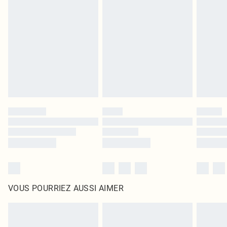
leurs étiquettes d'origine. Les chaussures doivent également être essayées en
intérieur. Les articles pour la maison, y compris le linge de lit, les matelas, les
surmatelas et les oreillers, doivent être inutilisés et dans leur emballage
d'origine non ouvert. Ceci n'affecte pas vos droits statutaires.
Cliquez
ici
pour consulter l'intégralité de notre politique de retour.
VOUS POURRIEZ AUSSI AIMER