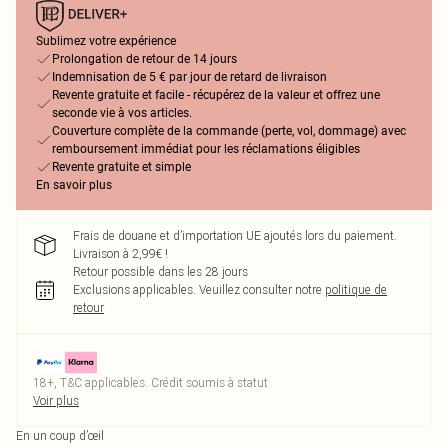
Sublimez votre expérience
Prolongation de retour de 14 jours
Indemnisation de 5 € par jour de retard de livraison
Revente gratuite et facile - récupérez de la valeur et offrez une
seconde vie à vos articles.
Couverture complète de la commande (perte, vol, dommage) avec
remboursement immédiat pour les réclamations éligibles
Revente gratuite et simple
En savoir plus
Frais de douane et d’importation UE ajoutés lors du paiement.
Livraison à 2,99€ !
Retour possible dans les 28 jours
Exclusions applicables.
Veuillez consulter notre
politique de
retour
18+, T&C applicables. Crédit soumis à statut
Voir plus
En un coup d’œil