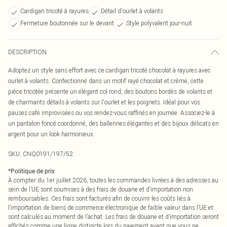
Cardigan tricoté à rayures
Détail d'ourlet à volants
Fermeture boutonnée sur le devant
Style polyvalent jour-nuit
DESCRIPTION
Adoptez un style sans effort avec ce cardigan tricoté chocolat à rayures avec
ourlet à volants. Confectionné dans un motif rayé chocolat et crème, cette
pièce tricotée présente un élégant col rond, des boutons bordés de volants et
de charmants détails à volants sur l'ourlet et les poignets. Idéal pour vos
pauses café improvisées ou vos rendez-vous raffinés en journée. Associez-le à
un pantalon foncé coordonné, des ballerines élégantes et des bijoux délicats en
argent pour un look harmonieux.
SKU:
CNQ0191/197/52
*
Politique de prix
À compter du 1er juillet 2026, toutes les commandes livrées à des adresses au
sein de l’UE sont soumises à des frais de douane et d’importation non
remboursables. Ces frais sont facturés afin de couvrir les coûts liés à
l’importation de biens de commerce électronique de faible valeur dans l’UE et
sont calculés au moment de l’achat. Les frais de douane et d’importation seront
affichés comme une ligne distincte lors du paiement avant que vous ne