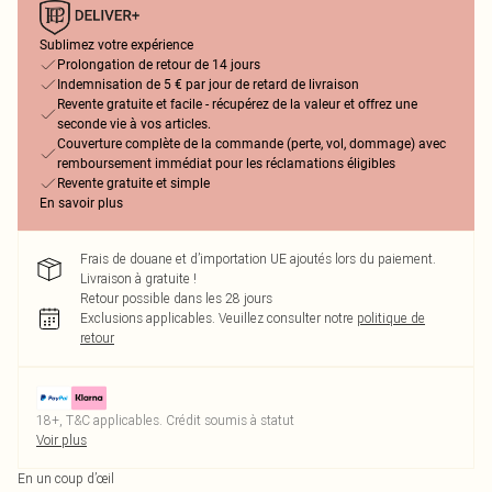
Sublimez votre expérience
Prolongation de retour de 14 jours
Indemnisation de 5 € par jour de retard de livraison
Revente gratuite et facile - récupérez de la valeur et offrez une
seconde vie à vos articles.
Couverture complète de la commande (perte, vol, dommage) avec
remboursement immédiat pour les réclamations éligibles
Revente gratuite et simple
En savoir plus
Frais de douane et d’importation UE ajoutés lors du paiement.
Livraison à gratuite !
Retour possible dans les 28 jours
Exclusions applicables.
Veuillez consulter notre
politique de
retour
18+, T&C applicables. Crédit soumis à statut
Voir plus
En un coup d’œil