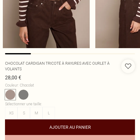
CHOCOLAT CARDIGAN TRICOTÉ À RAYURES AVEC OURLET À
VOLANTS
28,00 €
Couleur
:
Chocolat
Sélectionner une taille
:
XS
S
M
L
AJOUTER AU PANIER