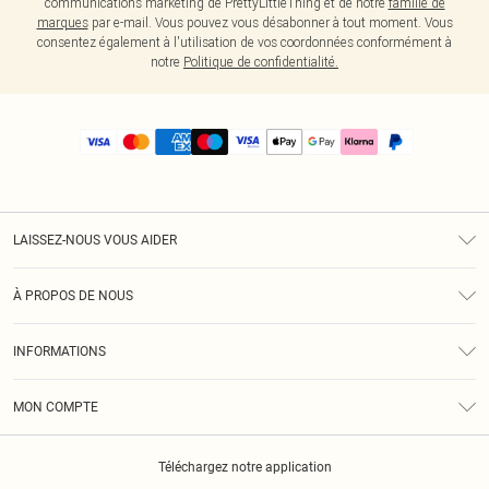
communications marketing de PrettyLittleThing et de notre
famille de
marques
par e-mail. Vous pouvez vous désabonner à tout moment. Vous
consentez également à l'utilisation de vos coordonnées conformément à
notre
Politique de confidentialité.
LAISSEZ-NOUS VOUS AIDER
Assistance
À PROPOS DE NOUS
Retours
À Notre Sujet
Guide Des Tailles
INFORMATIONS
PLT Réduction pour les étudiants
Livraison
Conditions Générales
Diversité
Royalty
MON COMPTE
Politique De Confidentialité
Klarna
Cookies
Informations Sur L’App PLT
Réduction étudiant - Student Beans
Téléchargez notre application
Historique