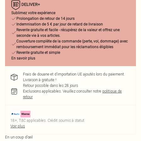
Sublimez votre expérience
Prolongation de retour de 14 jours
Indemnisation de 5 € par jour de retard de livraison
Revente gratuite et facile - récupérez de la valeur et offrez une
seconde vie à vos articles.
Couverture complète de la commande (perte, vol, dommage) avec
remboursement immédiat pour les réclamations éligibles
Revente gratuite et simple
En savoir plus
Frais de douane et d’importation UE ajoutés lors du paiement.
Livraison à gratuite !
Retour possible dans les 28 jours
Exclusions applicables.
Veuillez consulter notre
politique de
retour
18+, T&C applicables. Crédit soumis à statut
Voir plus
En un coup d’œil