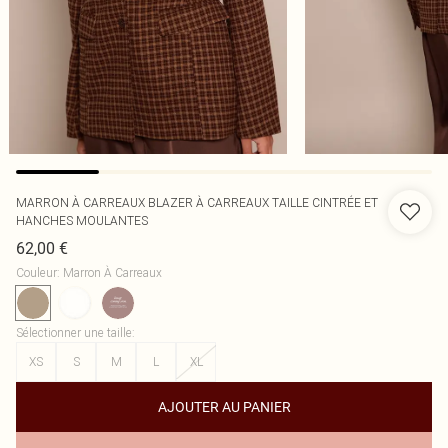
MARRON À CARREAUX BLAZER À CARREAUX TAILLE CINTRÉE ET
HANCHES MOULANTES
62,00 €
Couleur
:
Marron À Carreaux
Sélectionner une taille
:
XS
S
M
L
XL
AJOUTER AU PANIER