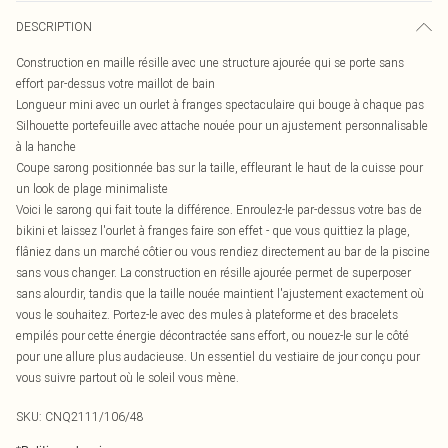
DESCRIPTION
Construction en maille résille avec une structure ajourée qui se porte sans
effort par-dessus votre maillot de bain
Longueur mini avec un ourlet à franges spectaculaire qui bouge à chaque pas
Silhouette portefeuille avec attache nouée pour un ajustement personnalisable
à la hanche
Coupe sarong positionnée bas sur la taille, effleurant le haut de la cuisse pour
un look de plage minimaliste
Voici le sarong qui fait toute la différence. Enroulez-le par-dessus votre bas de
bikini et laissez l'ourlet à franges faire son effet - que vous quittiez la plage,
flâniez dans un marché côtier ou vous rendiez directement au bar de la piscine
sans vous changer. La construction en résille ajourée permet de superposer
sans alourdir, tandis que la taille nouée maintient l'ajustement exactement où
vous le souhaitez. Portez-le avec des mules à plateforme et des bracelets
empilés pour cette énergie décontractée sans effort, ou nouez-le sur le côté
pour une allure plus audacieuse. Un essentiel du vestiaire de jour conçu pour
vous suivre partout où le soleil vous mène.
SKU:
CNQ2111/106/48