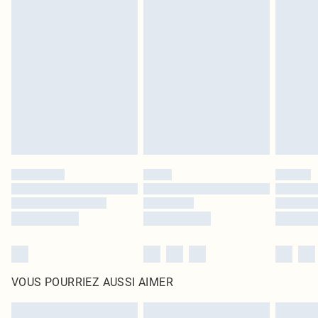
Les chaussures et/ou vêtements doivent être non portés, non lavés et porter
leurs étiquettes d'origine. Les chaussures doivent également être essayées en
intérieur. Les articles pour la maison, y compris le linge de lit, les matelas, les
surmatelas et les oreillers, doivent être inutilisés et dans leur emballage
d'origine non ouvert. Ceci n'affecte pas vos droits statutaires.
Cliquez
ici
pour consulter l'intégralité de notre politique de retour.
VOUS POURRIEZ AUSSI AIMER