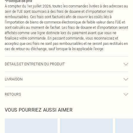
*
Politique de prix
À compter du 1er juillet 2026, toutes les commandes livrées à des adresses au
sein de l’UE sont soumises à des frais de douane et d’importation non
remboursables. Ces frais sont facturés afin de couvrir les coûts liés à
l’importation de biens de commerce électronique de faible valeur dans l’UE et
sont calculés au moment de l’achat. Les frais de douane et d’importation seront
affichés comme une ligne distincte lors du paiement avant que vous ne
finalisiez votre commande. En passant commande, vous reconnaissez et
acceptez que ces frais ne sont pas remboursables et ne seront pas restitués en
cas de retour ou d’échange, sauf lorsque la loi applicable l’exige.
DÉTAILS ET ENTRETIEN DU PRODUIT
100% Polyester Veuillez noter : en raison du tissu utilisé, la couleur peut
LIVRAISON
déteindre.
Livraison standard France
0
RETOURS
Jusqu'à 7 jours ouvrables
Un problème survient ? Vous disposez de 21 jours à compter de la réception
Livraison express France
€7.99
VOUS POURRIEZ AUSSI AIMER
pour nous retourner un article.
Jusqu'à 2-3 jours ouvrables
Veuillez noter que nous ne pouvons pas rembourser les masques tendance, les
Livraison en Point Relais
€2.99
cosmétiques, les bijoux pour piercings, les jouets pour adultes, les maillots de
Jusqu'à 7 jours ouvrables
bain ou la lingerie si l'opercule d'hygiène est endommagé ou endommagé.