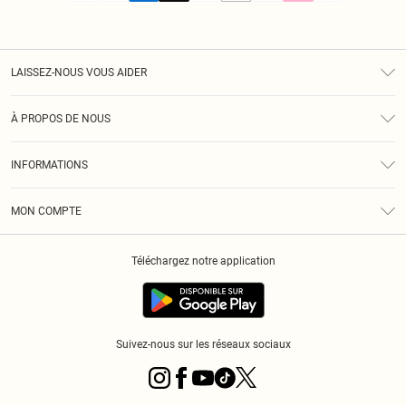
LAISSEZ-NOUS VOUS AIDER
Assistance
À PROPOS DE NOUS
Retours
À Notre Sujet
Guide Des Tailles
INFORMATIONS
PLT Réduction pour les étudiants
Livraison
Conditions Générales
Diversité
Royalty
MON COMPTE
Politique De Confidentialité
Klarna
Cookies
Informations Sur L’App PLT
Réduction étudiant - Student Beans
Téléchargez notre application
Historique
Suivez-nous sur les réseaux sociaux