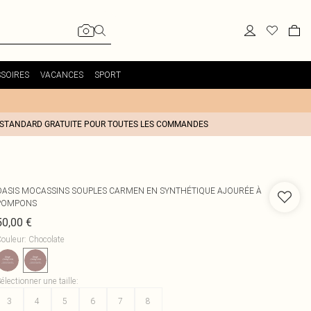
SOIRES
VACANCES
SPORT
 STANDARD GRATUITE POUR TOUTES LES COMMANDES
OASIS
MOCASSINS SOUPLES CARMEN EN SYNTHÉTIQUE AJOURÉE À
POMPONS
50,00 €
ouleur
:
Chocolate
électionner une taille
:
3
4
5
6
7
8