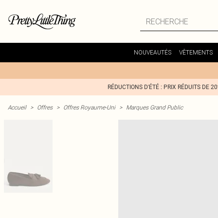
NOUVEAUTÉS
VÊTEMENTS
RÉDUCTIONS D'ÉTÉ : PRIX RÉDUITS DE 2
Accueil
>
Offres
>
Offres Royaume-Uni
>
Marques Grand Public