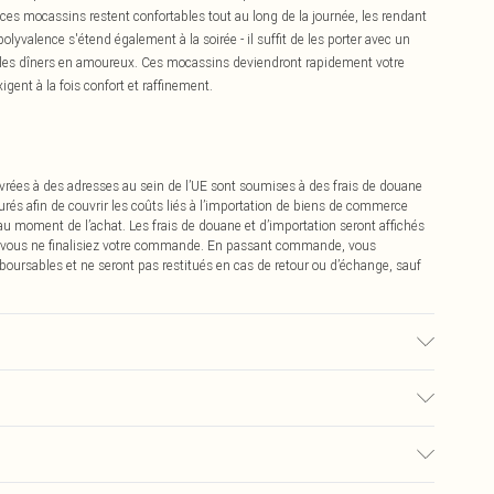
 ces mocassins restent confortables tout au long de la journée, les rendant
polyvalence s'étend également à la soirée - il suffit de les porter avec un
ur les dîners en amoureux. Ces mocassins deviendront rapidement votre
gent à la fois confort et raffinement.
vrées à des adresses au sein de l’UE sont soumises à des frais de douane
urés afin de couvrir les coûts liés à l’importation de biens de commerce
 au moment de l’achat. Les frais de douane et d’importation seront affichés
 vous ne finalisiez votre commande. En passant commande, vous
boursables et ne seront pas restitués en cas de retour ou d’échange, sauf
extérieure : Synthétique
0
pter de la réception pour nous retourner un article.