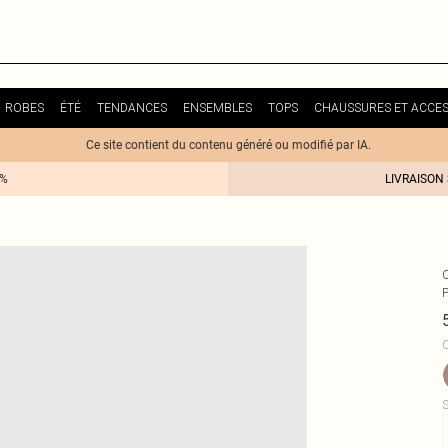
ROBES
ÉTÉ
TENDANCES
ENSEMBLES
TOPS
CHAUSSURES ET ACCES
Ce site contient du contenu généré ou modifié par IA.
0%
LIVRAISON
C
S