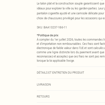
Le talon plat et la construction souple garantissent que
idéaux pour explorer la ville ou les garden-parties. Leur 
pantalon cigarette ajusté et une camisole délicate po
choix de chaussures privilégié pour les occasions qui exi
SKU:
BAA13237-186-11
*
Politique de prix
À compter du 1er juillet 2026, toutes les commandes li
et d’importation non remboursables. Ces frais sont fact
électronique de faible valeur dans l’UE et sont calculés
comme une ligne distincte lors du paiement avant que
reconnaissez et acceptez que ces frais ne sont pas rem
lorsque la loi applicable l’exige.
DÉTAILS ET ENTRETIEN DU PRODUIT
Dessus : Synthétique, Doublure : Synthétique, Semelle 
LIVRAISON
Livraison standard France
RETOURS
Jusqu'à 7 jours ouvrables
Un problème survient ? Vous disposez de 21 jours à com