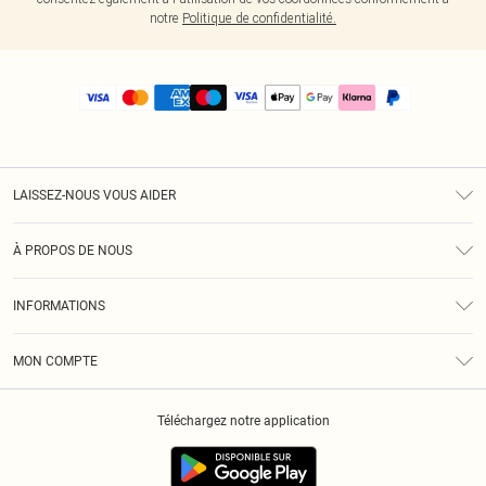
notre
Politique de confidentialité.
LAISSEZ-NOUS VOUS AIDER
Assistance
À PROPOS DE NOUS
Retours
À Notre Sujet
Guide Des Tailles
INFORMATIONS
PLT Réduction pour les étudiants
Livraison
Conditions Générales
Diversité
Royalty
MON COMPTE
Politique De Confidentialité
Klarna
Cookies
Informations Sur L’App PLT
Réduction étudiant - Student Beans
Téléchargez notre application
Historique