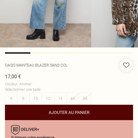
OASIS
MANTEAU BLAZER SANS COL
17,00 €
Couleur
:
Animal
Sélectionner une taille
:
6
8
10
12
14
44
46
AJOUTER AU PANIER
Sublimez votre expérience