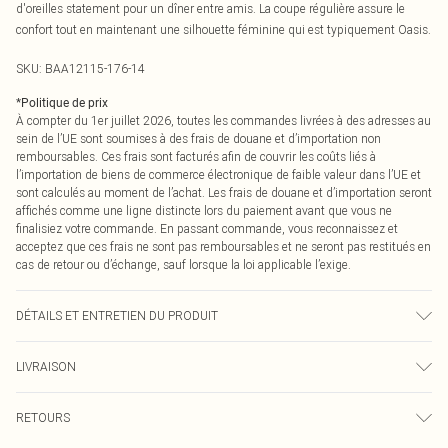
d'oreilles statement pour un dîner entre amis. La coupe régulière assure le
confort tout en maintenant une silhouette féminine qui est typiquement Oasis.
SKU:
BAA12115-176-14
*
Politique de prix
À compter du 1er juillet 2026, toutes les commandes livrées à des adresses au
sein de l’UE sont soumises à des frais de douane et d’importation non
remboursables. Ces frais sont facturés afin de couvrir les coûts liés à
l’importation de biens de commerce électronique de faible valeur dans l’UE et
sont calculés au moment de l’achat. Les frais de douane et d’importation seront
affichés comme une ligne distincte lors du paiement avant que vous ne
finalisiez votre commande. En passant commande, vous reconnaissez et
acceptez que ces frais ne sont pas remboursables et ne seront pas restitués en
cas de retour ou d’échange, sauf lorsque la loi applicable l’exige.
DÉTAILS ET ENTRETIEN DU PRODUIT
Extérieur : 100% Polyester. Doublure : 100% Polyester. Nettoyage à sec
LIVRAISON
uniquement. Le mannequin porte une taille 10.
Livraison standard France
0
RETOURS
Jusqu'à 7 jours ouvrables