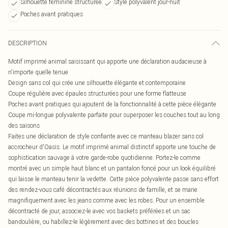
Silhouette féminine structurée
Style polyvalent jour-nuit
Poches avant pratiques
DESCRIPTION
Motif imprimé animal saisissant qui apporte une déclaration audacieuse à
n'importe quelle tenue
Design sans col qui crée une silhouette élégante et contemporaine
Coupe régulière avec épaules structurées pour une forme flatteuse
Poches avant pratiques qui ajoutent de la fonctionnalité à cette pièce élégante
Coupe mi-longue polyvalente parfaite pour superposer les couches tout au long
des saisons
Faites une déclaration de style confiante avec ce manteau blazer sans col
accrocheur d'Oasis. Le motif imprimé animal distinctif apporte une touche de
sophistication sauvage à votre garde-robe quotidienne. Portez-le comme
montré avec un simple haut blanc et un pantalon foncé pour un look équilibré
qui laisse le manteau tenir la vedette. Cette pièce polyvalente passe sans effort
des rendez-vous café décontractés aux réunions de famille, et se marie
magnifiquement avec les jeans comme avec les robes. Pour un ensemble
décontracté de jour, associez-le avec vos baskets préférées et un sac
bandoulière, ou habillez-le légèrement avec des bottines et des boucles