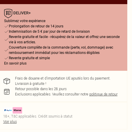
Sublimez votre expérience
Prolongation de retour de 14 jours
Indemnisation de 5 € par jour de retard de livraison
Revente gratuite et facile - récupérez de la valeur et offrez une seconde
vie à vos articles.
Couverture complète de la commande (perte, vol, dommage) avec
remboursement immédiat pour les réclamations éligibles
Revente gratuite et simple
En savoir plus
Frais de douane et d’importation UE ajoutés lors du paiement.
Livraison à gratuite !
Retour possible dans les 28 jours
Exclusions applicables.
Veuillez consulter notre
politique de retour
18+, T&C applicables. Crédit soumis à statut
Voir plus