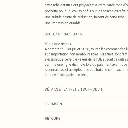
cette robe est un ajout polyvalent à votre garde-robe d'
pochette pour un look soigné. Pour les soirées plus fra
une subtile pointe de séduction, faisant de cette robe 
une impression durable.
SKU:
BAA11397-133-16
*
Politique de prix
À compter du 1er juillet 2026, toutes les commandes li
et d’importation non remboursables. Ces frais sont fact
électronique de faible valeur dans l’UE et sont calculés
comme une ligne distincte lors du paiement avant que
reconnaissez et acceptez que ces frais ne sont pas rem
lorsque la loi applicable l’exige.
DÉTAILS ET ENTRETIEN DU PRODUIT
100% Polyester. - Lavable en machine. - Le mannequin
LIVRAISON
Livraison standard France
RETOURS
Jusqu'à 7 jours ouvrables