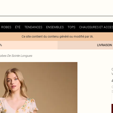
ROBES
ÉTÉ
TENDANCES
ENSEMBLES
TOPS
CHAUSSURES ET ACCES
Ce site contient du contenu généré ou modifié par IA.
0%
LIVRAISON
obes De Soirée Longues
C
S