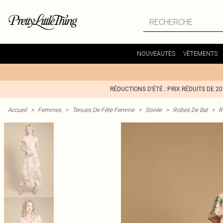
NOUVEAUTÉS
VÊTEMENTS
RÉDUCTIONS D'ÉTÉ : PRIX RÉDUITS DE 2
Accueil
>
Femmes
>
Tenues De Fête Femme
>
Soirée
>
Robes De Bal
>
R