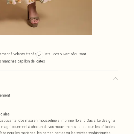
ement à volants étagés
Détail dos ouvert séduisant
 manches papillon délicates
vement
éciales
captivante robe maxi en mousseline à imprimé floral d'Oasis. Le design à
le magnifiquement à chacun de vos mouvements, tandis que les délicates
aite pour les mariages, les garden-parties ou les soirées sophistiquées,