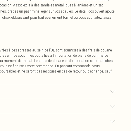
occasion. Associez-la à des sandales métalliques à lanières et un sac
îches, drapez un pashmina léger sur vos épaules. Le détail dos ouvert ajoute
un choix éblouissant pour tout événement formel où vous souhaitez laisser
vrées à des adresses au sein de l’UE sont soumises à des frais de douane
urés afin de couvrir les coûts liés à l’importation de biens de commerce
 au moment de l’achat. Les frais de douane et d’importation seront affichés
 vous ne finalisiez votre commande. En passant commande, vous
boursables et ne seront pas restitués en cas de retour ou d’échange, sauf
 porte une taille 10, mesure environ 1m70-1m75.
0