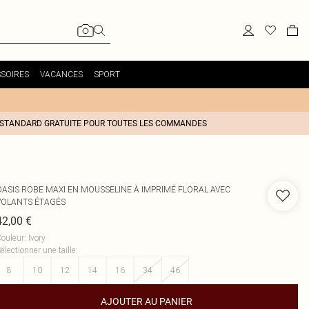
SOIRES
VACANCES
SPORT
 STANDARD GRATUITE POUR TOUTES LES COMMANDES
OASIS
ROBE MAXI EN MOUSSELINE À IMPRIMÉ FLORAL AVEC
VOLANTS ÉTAGÉS
42,00 €
ouleur
:
Ivory
électionner une taille
:
8
10
12
14
16
34
46
AJOUTER AU PANIER