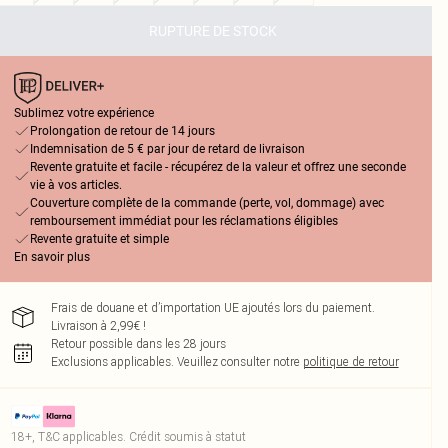
RUPTURE DE STOCK
Sublimez votre expérience
Prolongation de retour de 14 jours
Indemnisation de 5 € par jour de retard de livraison
Revente gratuite et facile - récupérez de la valeur et offrez une seconde
vie à vos articles.
Couverture complète de la commande (perte, vol, dommage) avec
remboursement immédiat pour les réclamations éligibles
Revente gratuite et simple
En savoir plus
Frais de douane et d’importation UE ajoutés lors du paiement.
Livraison à 2,99€ !
Retour possible dans les 28 jours
Exclusions applicables.
Veuillez consulter notre
politique de retour
18+, T&C applicables. Crédit soumis à statut