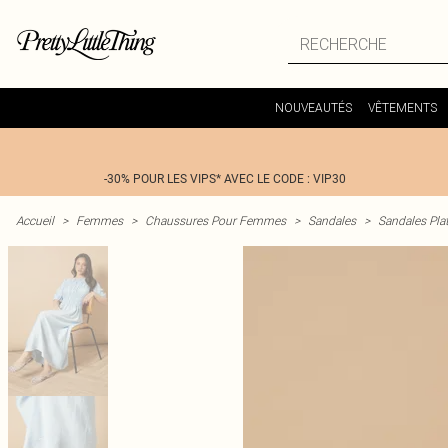
NOUVEAUTÉS
VÊTEMENTS
-30% POUR LES VIPS* AVEC LE CODE : VIP30
Accueil
>
Femmes
>
Chaussures Pour Femmes
>
Sandales
>
Sandales Pla