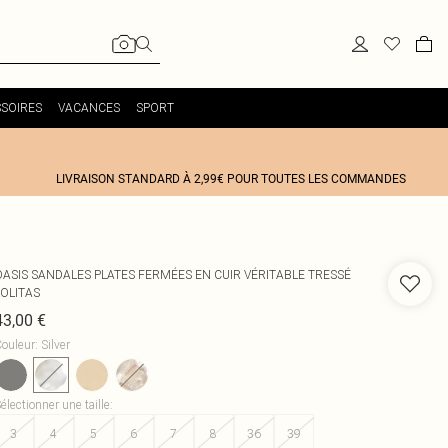
SOIRES
VACANCES
SPORT
LIVRAISON STANDARD À 2,99€ POUR TOUTES LES COMMANDES
OASIS
SANDALES PLATES FERMÉES EN CUIR VÉRITABLE TRESSÉ
LOLITAS
43,00 €
ouleur
:
Silver
électionner une taille
:
3
4
5
6
7
8
36
39