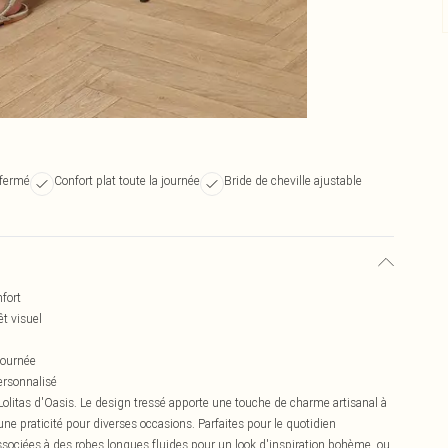
 fermé
Confort plat toute la journée
Bride de cheville ajustable
nfort
êt visuel
 journée
ersonnalisé
Lolitas d'Oasis. Le design tressé apporte une touche de charme artisanal à
une praticité pour diverses occasions. Parfaites pour le quotidien
ssociées à des robes longues fluides pour un look d'inspiration bohème, ou