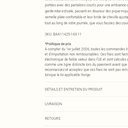
portées avec des pantalons courts pour une ambiance ch
garde-robe estivale, passant en douceur des pique-nique
semelle plate confortable et leur bride de cheville aju
tout au long de votre journée, que vous fassiez des co
SKU:
BAA11425-163-11
*
Politique de prix
À compter du 1er juillet 2026, toutes les commandes li
et d’importation non remboursables. Ces frais sont fact
électronique de faible valeur dans l’UE et sont calculés
comme une ligne distincte lors du paiement avant que
reconnaissez et acceptez que ces frais ne sont pas rem
lorsque la loi applicable l’exige.
DÉTAILS ET ENTRETIEN DU PRODUIT
100% Cuir, Doublure : Synthétique, Semelle extérieure 
LIVRAISON
Livraison standard France
RETOURS
Jusqu'à 7 jours ouvrables