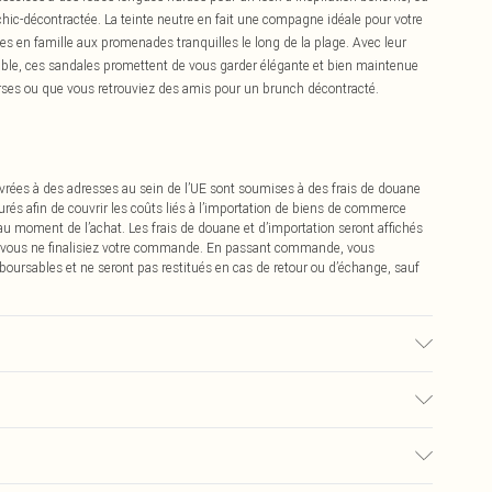
ic-décontractée. La teinte neutre en fait une compagne idéale pour votre
s en famille aux promenades tranquilles le long de la plage. Avec leur
stable, ces sandales promettent de vous garder élégante et bien maintenue
urses ou que vous retrouviez des amis pour un brunch décontracté.
vrées à des adresses au sein de l’UE sont soumises à des frais de douane
urés afin de couvrir les coûts liés à l’importation de biens de commerce
 au moment de l’achat. Les frais de douane et d’importation seront affichés
 vous ne finalisiez votre commande. En passant commande, vous
boursables et ne seront pas restitués en cas de retour ou d’échange, sauf
: Synthétique
€2.99