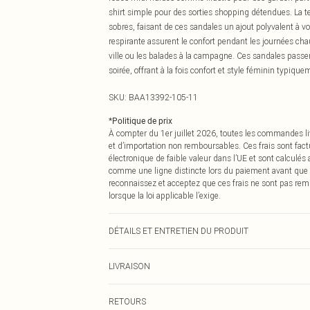
shirt simple pour des sorties shopping détendues. La t
sobres, faisant de ces sandales un ajout polyvalent à vot
respirante assurent le confort pendant les journées chau
ville ou les balades à la campagne. Ces sandales pass
soirée, offrant à la fois confort et style féminin typiqu
SKU:
BAA13392-105-11
*
Politique de prix
À compter du 1er juillet 2026, toutes les commandes li
et d’importation non remboursables. Ces frais sont fact
électronique de faible valeur dans l’UE et sont calculés
comme une ligne distincte lors du paiement avant que
reconnaissez et acceptez que ces frais ne sont pas rem
lorsque la loi applicable l’exige.
DÉTAILS ET ENTRETIEN DU PRODUIT
Dessus : Synthétique, Doublure : Synthétique, Semelle 
LIVRAISON
Livraison standard France
RETOURS
Jusqu'à 7 jours ouvrables