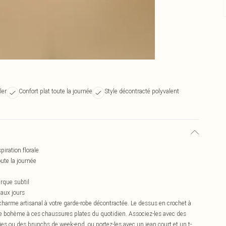
ler
Confort plat toute la journée
Style décontracté polyvalent
iration florale
ute la journée
rque subtil
eaux jours
harme artisanal à votre garde-robe décontractée. Le dessus en crochet à
che bohème à ces chaussures plates du quotidien. Associez-les avec des
es ou des brunchs de week-end, ou portez-les avec un jean court et un t-