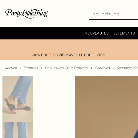
NOUVEAUTÉS
VÊTEMENTS
-30% POUR LES VIPS* AVEC LE CODE : VIP30
Accueil
>
Femmes
>
Chaussures Pour Femmes
>
Sandales
>
Sandales Pla