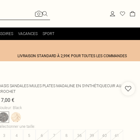
SOIRES
VACANCES
SPORT
LIVRAISON STANDARD À 2,99€ POUR TOUTES LES COMMANDES
OASIS
SANDALES MULES PLATES MADALINE EN SYNTHÉTIQUECUIR AU
CROCHET
17,00 €
ouleur
:
Black
électionner une taille
:
3
4
5
6
7
8
36
39
40
41