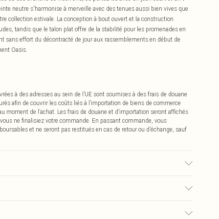
einte neutre s'harmonise à merveille avec des tenues aussi bien vives que
re collection estivale. La conception à bout ouvert et la construction
des, tandis que le talon plat offre de la stabilité pour les promenades en
ent sans effort du décontracté de jour aux rassemblements en début de
ement Oasis.
vrées à des adresses au sein de l’UE sont soumises à des frais de douane
urés afin de couvrir les coûts liés à l’importation de biens de commerce
 au moment de l’achat. Les frais de douane et d’importation seront affichés
 vous ne finalisiez votre commande. En passant commande, vous
boursables et ne seront pas restitués en cas de retour ou d’échange, sauf
extérieure : Synthétique
€2.99