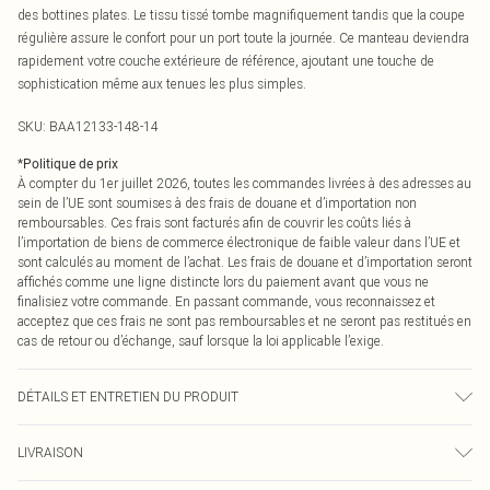
des bottines plates. Le tissu tissé tombe magnifiquement tandis que la coupe
régulière assure le confort pour un port toute la journée. Ce manteau deviendra
rapidement votre couche extérieure de référence, ajoutant une touche de
sophistication même aux tenues les plus simples.
SKU:
BAA12133-148-14
*
Politique de prix
À compter du 1er juillet 2026, toutes les commandes livrées à des adresses au
sein de l’UE sont soumises à des frais de douane et d’importation non
remboursables. Ces frais sont facturés afin de couvrir les coûts liés à
l’importation de biens de commerce électronique de faible valeur dans l’UE et
sont calculés au moment de l’achat. Les frais de douane et d’importation seront
affichés comme une ligne distincte lors du paiement avant que vous ne
finalisiez votre commande. En passant commande, vous reconnaissez et
acceptez que ces frais ne sont pas remboursables et ne seront pas restitués en
cas de retour ou d’échange, sauf lorsque la loi applicable l’exige.
DÉTAILS ET ENTRETIEN DU PRODUIT
Extérieur : 100% Polyester Doublure : 100% Polyester. Lavable en machine. Le
LIVRAISON
mannequin porte une taille 10.