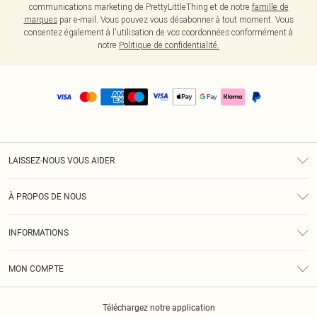
communications marketing de PrettyLittleThing et de notre
famille de
marques
par e-mail. Vous pouvez vous désabonner à tout moment. Vous
consentez également à l'utilisation de vos coordonnées conformément à
notre
Politique de confidentialité.
LAISSEZ-NOUS VOUS AIDER
Assistance
À PROPOS DE NOUS
Retours
À Notre Sujet
Guide Des Tailles
INFORMATIONS
PLT Réduction pour les étudiants
Livraison
Conditions Générales
Diversité
Royalty
MON COMPTE
Politique De Confidentialité
Klarna
Cookies
Informations Sur L’App PLT
Réduction étudiant - Student Beans
Téléchargez notre application
Historique