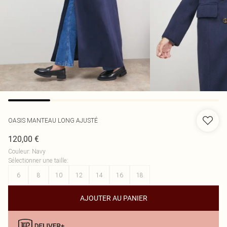
OASIS
MANTEAU LONG AJUSTÉ
120,00 €
Couleur
:
Navy
Sélectionner une taille
:
6
8
10
12
14
16
18
AJOUTER AU PANIER