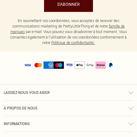
S'ABONNER
En soumettant vos coordonnées, vous acceptez de recevoir des
communications marketing de PrettyLittleThing et de notre
famille de
marques
par e-mail. Vous pouvez vous désabonner à tout moment. Vous
consentez également à l'utilisation de vos coordonnées conformément à
notre
Politique de confidentialité.
LAISSEZ-NOUS VOUS AIDER
Assistance
À PROPOS DE NOUS
Retours
À Notre Sujet
Guide Des Tailles
INFORMATIONS
PLT Réduction pour les étudiants
Livraison
Conditions Générales
Diversité
Royalty