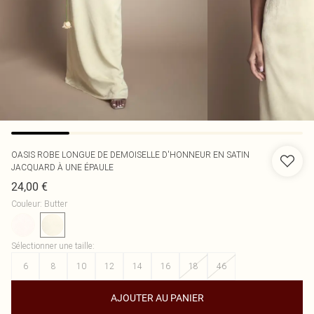
OASIS
ROBE LONGUE DE DEMOISELLE D'HONNEUR EN SATIN
JACQUARD À UNE ÉPAULE
24,00 €
Couleur
:
Butter
Sélectionner une taille
:
6
8
10
12
14
16
18
46
AJOUTER AU PANIER