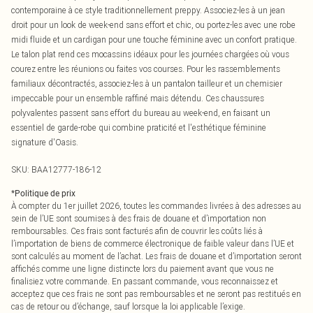
contemporaine à ce style traditionnellement preppy. Associez-les à un jean
droit pour un look de week-end sans effort et chic, ou portez-les avec une robe
midi fluide et un cardigan pour une touche féminine avec un confort pratique.
Le talon plat rend ces mocassins idéaux pour les journées chargées où vous
courez entre les réunions ou faites vos courses. Pour les rassemblements
familiaux décontractés, associez-les à un pantalon tailleur et un chemisier
impeccable pour un ensemble raffiné mais détendu. Ces chaussures
polyvalentes passent sans effort du bureau au week-end, en faisant un
essentiel de garde-robe qui combine praticité et l'esthétique féminine
signature d'Oasis.
SKU:
BAA12777-186-12
*
Politique de prix
À compter du 1er juillet 2026, toutes les commandes livrées à des adresses au
sein de l’UE sont soumises à des frais de douane et d’importation non
remboursables. Ces frais sont facturés afin de couvrir les coûts liés à
l’importation de biens de commerce électronique de faible valeur dans l’UE et
sont calculés au moment de l’achat. Les frais de douane et d’importation seront
affichés comme une ligne distincte lors du paiement avant que vous ne
finalisiez votre commande. En passant commande, vous reconnaissez et
acceptez que ces frais ne sont pas remboursables et ne seront pas restitués en
cas de retour ou d’échange, sauf lorsque la loi applicable l’exige.