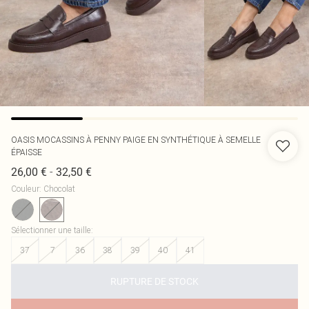
OASIS
MOCASSINS À PENNY PAIGE EN SYNTHÉTIQUE À SEMELLE
ÉPAISSE
-
26,00 €
32,50 €
Couleur
:
Chocolat
Sélectionner une taille
:
37
7
36
38
39
40
41
RUPTURE DE STOCK