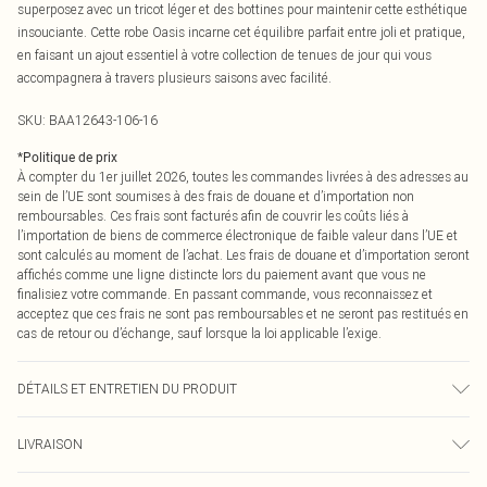
superposez avec un tricot léger et des bottines pour maintenir cette esthétique
insouciante. Cette robe Oasis incarne cet équilibre parfait entre joli et pratique,
en faisant un ajout essentiel à votre collection de tenues de jour qui vous
accompagnera à travers plusieurs saisons avec facilité.
SKU:
BAA12643-106-16
*
Politique de prix
À compter du 1er juillet 2026, toutes les commandes livrées à des adresses au
sein de l’UE sont soumises à des frais de douane et d’importation non
remboursables. Ces frais sont facturés afin de couvrir les coûts liés à
l’importation de biens de commerce électronique de faible valeur dans l’UE et
sont calculés au moment de l’achat. Les frais de douane et d’importation seront
affichés comme une ligne distincte lors du paiement avant que vous ne
finalisiez votre commande. En passant commande, vous reconnaissez et
acceptez que ces frais ne sont pas remboursables et ne seront pas restitués en
cas de retour ou d’échange, sauf lorsque la loi applicable l’exige.
DÉTAILS ET ENTRETIEN DU PRODUIT
Main and Lining: 100% Polyester. Machine washable. Model wears size 10.
LIVRAISON