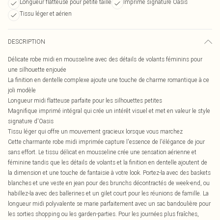
Longueur flatteuse pour petite taille
Imprimé signature Oasis
Tissu léger et aérien
DESCRIPTION
Délicate robe midi en mousseline avec des détails de volants féminins pour
une silhouette enjouée
La finition en dentelle complexe ajoute une touche de charme romantique à ce
joli modèle
Longueur midi flatteuse parfaite pour les silhouettes petites
Magnifique imprimé intégral qui crée un intérêt visuel et met en valeur le style
signature d'Oasis
Tissu léger qui offre un mouvement gracieux lorsque vous marchez
Cette charmante robe midi imprimée capture l'essence de l'élégance de jour
sans effort. Le tissu délicat en mousseline crée une sensation aérienne et
féminine tandis que les détails de volants et la finition en dentelle ajoutent de
la dimension et une touche de fantaisie à votre look. Portez-la avec des baskets
blanches et une veste en jean pour des brunchs décontractés de week-end, ou
habillez-la avec des ballerines et un gilet court pour les réunions de famille. La
longueur midi polyvalente se marie parfaitement avec un sac bandoulière pour
les sorties shopping ou les garden-parties. Pour les journées plus fraîches,