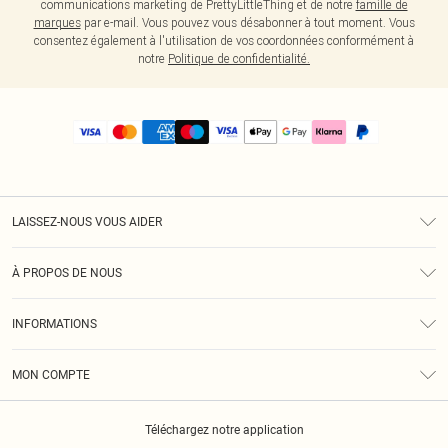
communications marketing de PrettyLittleThing et de notre
famille de
marques
par e-mail. Vous pouvez vous désabonner à tout moment. Vous
consentez également à l'utilisation de vos coordonnées conformément à
notre
Politique de confidentialité.
LAISSEZ-NOUS VOUS AIDER
Assistance
À PROPOS DE NOUS
Retours
À Notre Sujet
Guide Des Tailles
INFORMATIONS
PLT Réduction pour les étudiants
Livraison
Conditions Générales
Diversité
Royalty
MON COMPTE
Politique De Confidentialité
Klarna
Cookies
Informations Sur L’App PLT
Réduction étudiant - Student Beans
Téléchargez notre application
Historique