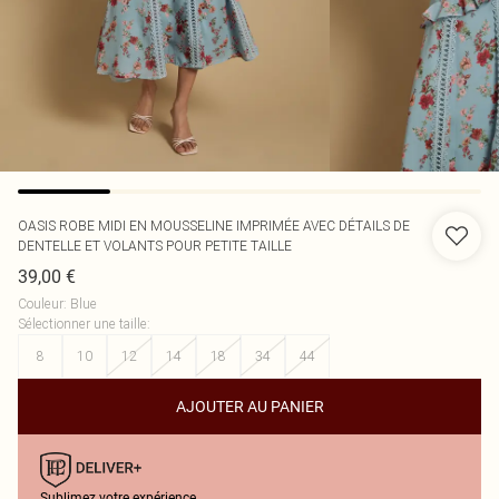
OASIS
ROBE MIDI EN MOUSSELINE IMPRIMÉE AVEC DÉTAILS DE
DENTELLE ET VOLANTS POUR PETITE TAILLE
39,00 €
Couleur
:
Blue
Sélectionner une taille
:
8
10
12
14
18
34
44
AJOUTER AU PANIER
Sublimez votre expérience